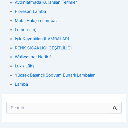
Aydınlatmada Kullanılan Terimler
Floresan Lamba
Metal Halojen Lambalar
Lümen (lm)
Işık Kaynakları (LAMBALAR)
RENK SICAKLIĞI ÇEŞİTLİLİĞİ
Wallwasher Nedir ?
Lux / Lüks
Yüksek Basınçlı Sodyum Buharlı Lambalar
Lamba
S
e
a
r
c