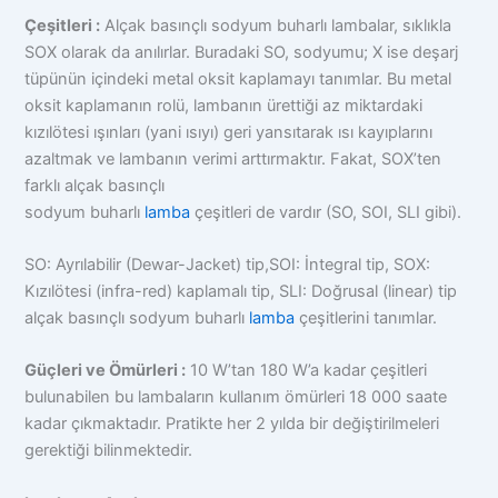
Çeşitleri :
Alçak basınçlı sodyum buharlı lambalar, sıklıkla
SOX olarak da anılırlar. Buradaki SO, sodyumu; X ise deşarj
tüpünün içindeki metal oksit kaplamayı tanımlar. Bu metal
oksit kaplamanın rolü, lambanın ürettiği az miktardaki
kızılötesi ışınları (yani ısıyı) geri yansıtarak ısı kayıplarını
azaltmak ve lambanın verimi arttırmaktır. Fakat, SOX’ten
farklı alçak basınçlı
sodyum buharlı
lamba
çeşitleri de vardır (SO, SOI, SLI gibi).
SO: Ayrılabilir (Dewar-Jacket) tip,SOI: İntegral tip, SOX:
Kızılötesi (infra-red) kaplamalı tip, SLI: Doğrusal (linear) tip
alçak basınçlı sodyum buharlı
lamba
çeşitlerini tanımlar.
Güçleri ve Ömürleri :
10 W’tan 180 W’a kadar çeşitleri
bulunabilen bu lambaların kullanım ömürleri 18 000 saate
kadar çıkmaktadır. Pratikte her 2 yılda bir değiştirilmeleri
gerektiği bilinmektedir.