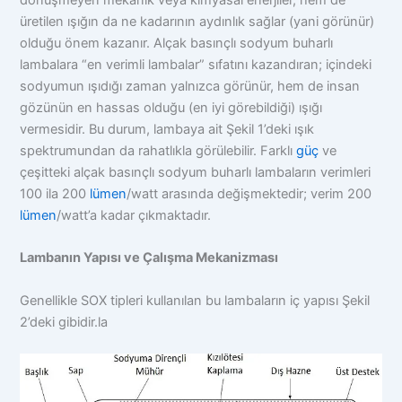
dönüşmeyen mekanik veya kimyasal enerjiler, hem de
üretilen ışığın da ne kadarının aydınlık sağlar (yani görünür)
olduğu önem kazanır. Alçak basınçlı sodyum buharlı
lambalara “en verimli lambalar” sıfatını kazandıran; içindeki
sodyumun ışıdığı zaman yalnızca görünür, hem de insan
gözünün en hassas olduğu (en iyi görebildiği) ışığı
vermesidir. Bu durum, lambaya ait Şekil 1’deki ışık
spektrumundan da rahatlıkla görülebilir. Farklı
güç
ve
çeşitteki alçak basınçlı sodyum buharlı lambaların verimleri
100 ila 200
lümen
/watt arasında değişmektedir; verim 200
lümen
/watt’a kadar çıkmaktadır.
Lambanın Yapısı ve Çalışma Mekanizması
Genellikle SOX tipleri kullanılan bu lambaların iç yapısı Şekil
2’deki gibidir.la