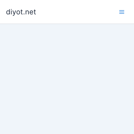
İçeriğe
diyot.net
atla