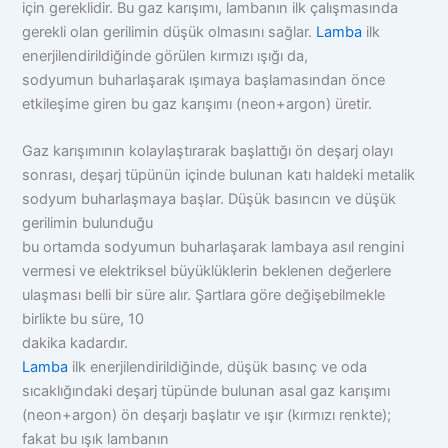
için gereklidir. Bu gaz karışımı, lambanın ilk çalışmasında
gerekli olan gerilimin düşük olmasını sağlar.
Lamba
ilk
enerjilendirildiğinde görülen kırmızı ışığı da,
sodyumun buharlaşarak ışımaya başlamasından önce
etkileşime giren bu gaz karışımı (neon+argon) üretir.
Gaz karışımının kolaylaştırarak başlattığı ön deşarj olayı
sonrası, deşarj tüpünün içinde bulunan katı haldeki metalik
sodyum buharlaşmaya başlar. Düşük basıncın ve düşük
gerilimin bulunduğu
bu ortamda sodyumun buharlaşarak lambaya asıl rengini
vermesi ve elektriksel büyüklüklerin beklenen değerlere
ulaşması belli bir süre alır. Şartlara göre değişebilmekle
birlikte bu süre, 10
dakika kadardır.
Lamba
ilk enerjilendirildiğinde, düşük basınç ve oda
sıcaklığındaki deşarj tüpünde bulunan asal gaz karışımı
(neon+argon) ön deşarjı başlatır ve ışır (kırmızı renkte);
fakat bu ışık lambanın