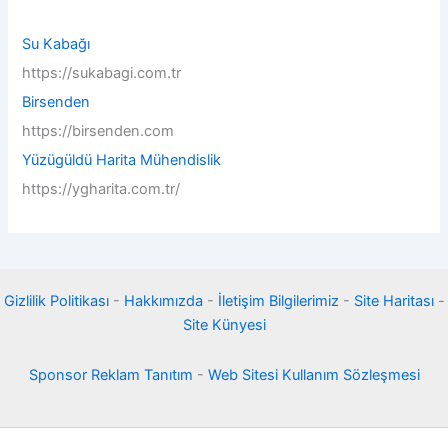
h
f
Su Kabağı
o
https://sukabagi.com.tr
r
:
Birsenden
https://birsenden.com
Yüzügüldü Harita Mühendislik
https://ygharita.com.tr/
Gizlilik Politikası
-
Hakkımızda
-
İletişim Bilgilerimiz
-
Site Haritası
-
Site Künyesi
Sponsor Reklam Tanıtım
-
Web Sitesi Kullanım Sözleşmesi