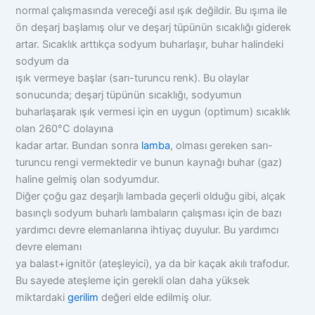
normal çalışmasında vereceği asıl ışık değildir. Bu ışıma ile
ön deşarj başlamış olur ve deşarj tüpünün sıcaklığı giderek
artar. Sıcaklık arttıkça sodyum buharlaşır, buhar halindeki
sodyum da
ışık vermeye başlar (sarı-turuncu renk). Bu olaylar
sonucunda; deşarj tüpünün sıcaklığı, sodyumun
buharlaşarak ışık vermesi için en uygun (optimum) sıcaklık
olan 260°C dolayına
kadar artar. Bundan sonra
lamba
, olması gereken sarı-
turuncu rengi vermektedir ve bunun kaynağı buhar (gaz)
haline gelmiş olan sodyumdur.
Diğer çoğu gaz deşarjlı lambada geçerli olduğu gibi, alçak
basınçlı sodyum buharlı lambaların çalışması için de bazı
yardımcı devre elemanlarına ihtiyaç duyulur. Bu yardımcı
devre elemanı
ya balast+ignitör (ateşleyici), ya da bir kaçak akılı trafodur.
Bu sayede ateşleme için gerekli olan daha yüksek
miktardaki
gerilim
değeri elde edilmiş olur.