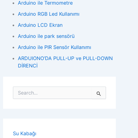
Arduino ile Termometre
Arduino RGB Led Kullanımı
Arduino LCD Ekran
Arduino ile park sensörü
Arduino ile PIR Sensör Kullanımı
ARDUIONO’DA PULL-UP ve PULL-DOWN
DİRENCİ
S
e
a
r
c
h
f
o
Su Kabağı