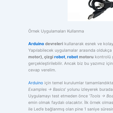
Örnek Uygulamaları Kullanma
Arduino
devreleri
kullanarak esnek ve kolay 
Yapılabilecek uygulamalar arasında oldukça 
motor), çizgi
robot
,
robot
motoru
kontrolü g
gerçekleştirilebilir. Ancak biz bu yazımız içi
cevap verelim.
Arduino
için temel kurulumlar tamamlandıkt
Examples -> Basics
’ yolunu izleyerek burada
Uygulamayı test etmeden önce ‘
Tools -> Bo
emin olmak faydalı olacaktır. İlk örnek olmas
ile Led’e bağlanmış olan pine 1 saniye süresi