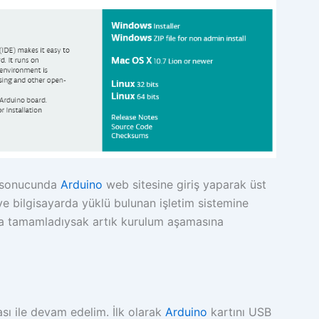
ı sonucunda
Arduino
web sitesine giriş yaparak üst
 ve bilgisayarda yüklü bulunan işletim sistemine
 da tamamladıysak artık kurulum aşamasına
 ile devam edelim. İlk olarak
Arduino
kartını USB