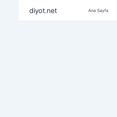
İçeriğe
diyot.net
atla
Ana Sayfa