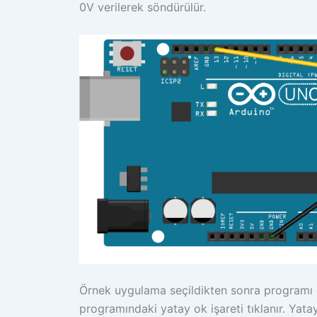
0V verilerek söndürülür.
Örnek uygulama seçildikten sonra programı d
programındaki yatay ok işareti tıklanır. Ya