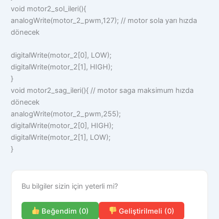
void motor2_sol_ileri(){
analogWrite(motor_2_pwm,127); // motor sola yarı hızda
dönecek
digitalWrite(motor_2[0], LOW);
digitalWrite(motor_2[1], HIGH);
}
void motor2_sag_ileri(){ // motor saga maksimum hızda
dönecek
analogWrite(motor_2_pwm,255);
digitalWrite(motor_2[0], HIGH);
digitalWrite(motor_2[1], LOW);
}
Bu bilgiler sizin için yeterli mi?
Beğendim (0)
Geliştirilmeli (0)