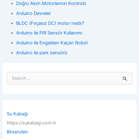
Doğru Akım Motorlarının Kontrolü
Arduino Devreler
BLDC (Fırçasız DC) motor nedir?
Arduino ile PIR Sensör Kullanımı
Arduino ile Engelden Kaçan Robot
Arduino ile park sensörü
S
e
a
r
c
h
f
Su Kabağı
o
https://sukabagi.com.tr
r
:
Birsenden