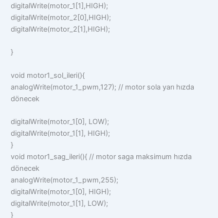
digitalWrite(motor_1[1],HIGH);
digitalWrite(motor_2[0],HIGH);
digitalWrite(motor_2[1],HIGH);
}
void motor1_sol_ileri(){
analogWrite(motor_1_pwm,127); // motor sola yarı hızda
dönecek
digitalWrite(motor_1[0], LOW);
digitalWrite(motor_1[1], HIGH);
}
void motor1_sag_ileri(){ // motor saga maksimum hızda
dönecek
analogWrite(motor_1_pwm,255);
digitalWrite(motor_1[0], HIGH);
digitalWrite(motor_1[1], LOW);
}