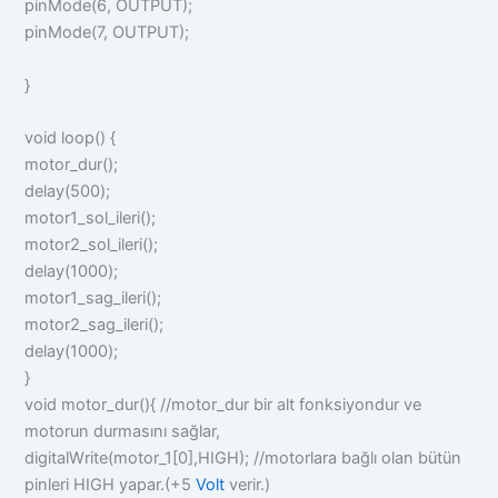
pinMode(6, OUTPUT);
pinMode(7, OUTPUT);
}
void loop() {
motor_dur();
delay(500);
motor1_sol_ileri();
motor2_sol_ileri();
delay(1000);
motor1_sag_ileri();
motor2_sag_ileri();
delay(1000);
}
void motor_dur(){ //motor_dur bir alt fonksiyondur ve
motorun durmasını sağlar,
digitalWrite(motor_1[0],HIGH); //motorlara bağlı olan bütün
pinleri HIGH yapar.(+5
Volt
verir.)