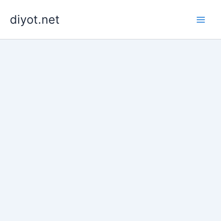
İçeriğe
diyot.net
atla