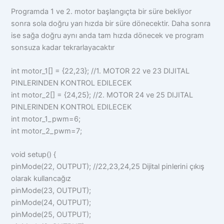
Programda 1 ve 2. motor başlangıçta bir süre bekliyor
sonra sola doğru yarı hızda bir süre dönecektir. Daha sonra
ise sağa doğru aynı anda tam hızda dönecek ve program
sonsuza kadar tekrarlayacaktır
int motor_1[] = {22,23}; //1. MOTOR 22 ve 23 DIJITAL
PINLERINDEN KONTROL EDILECEK
int motor_2[] = {24,25}; //2. MOTOR 24 ve 25 DIJITAL
PINLERINDEN KONTROL EDILECEK
int motor_1_pwm=6;
int motor_2_pwm=7;
void setup() {
pinMode(22, OUTPUT); //22,23,24,25 Dijital pinlerini çıkış
olarak kullancağız
pinMode(23, OUTPUT);
pinMode(24, OUTPUT);
pinMode(25, OUTPUT);