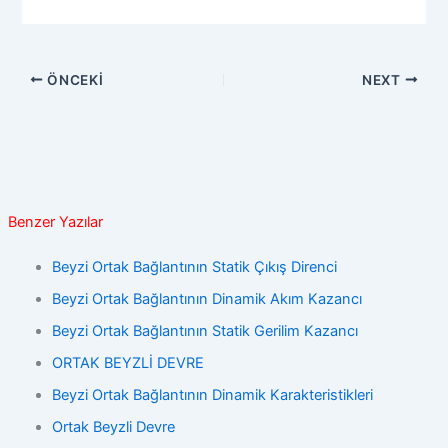
ÖNCEKI
NEXT
Benzer Yazılar
Beyzi Ortak Bağlantının Statik Çıkış Direnci
Beyzi Ortak Bağlantının Dinamik Akım Kazancı
Beyzi Ortak Bağlantının Statik Gerilim Kazancı
ORTAK BEYZLİ DEVRE
Beyzi Ortak Bağlantının Dinamik Karakteristikleri
Ortak Beyzli Devre