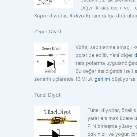
Diğer iki ucu ise + ve – d
Köprü diyotlar, 4 diyotlu tam dalga doğrultma 
Zener Diyot
Voltaj sabitlenme amaçlı k
polarize edilir. Yani diğer
d
ters polarma uygulandığında
Bu değer aşıldığında ise il
zenerin uçlarında 10 V’luk
gerilim
düşüyorsa 2
Tünel Diyot
Tünel diyotlar, özell
yararlanılmak üzere ü
P-N birleşme yüzeyi 
çok hızlı ve yoğun bi