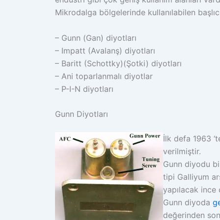
Mikrodalga bölgelerinde kullanılabilen başlıca
– Gunn (Gan) diyotları
– Impatt (Avalanş) diyotları
– Baritt (Schottky)(Şotki) diyotları
– Ani toparlanmalı diyotlar
– P-I-N diyotları
Gunn Diyotları
İlk defa 1963 ‘t
verilmiştir.
Gunn diyodu b
tipi Galliyum a
yapılacak ince ç
Gunn diyoda
ge
değerinden so