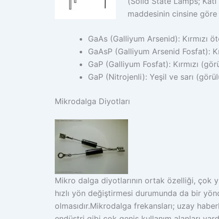
(Solid State Lamps; Katı h
maddesinin cinsine göre ş
GaAs (Galliyum Arsenid): Kırmızı öt
GaAsP (Galliyum Arsenid Fosfat): Kı
GaP (Galliyum Fosfat): Kırmızı (görü
GaP (Nitrojenli): Yeşil ve sarı (görül
Mikrodalga Diyotları
Mikro dalga diyotlarının ortak özelliği, çok
hızlı yön değiştirmesi durumunda da bir yö
olmasıdır.Mikrodalga frekansları; uzay haberl
endüstri gibi çok geniş kullanım alanları var