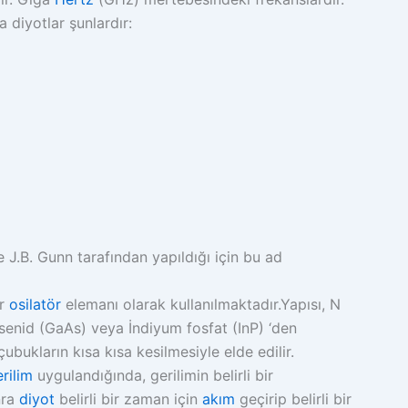
 diyotlar şunlardır:
e J.B. Gunn tarafından yapıldığı için bu ad
ir
osilatör
elemanı olarak kullanılmaktadır.Yapısı, N
rsenid (GaAs) veya İndiyum fosfat (InP) ‘den
ubukların kısa kısa kesilmesiyle elde edilir.
rilim
uygulandığında, gerilimin belirli bir
nra
diyot
belirli bir zaman için
akım
geçirip belirli bir