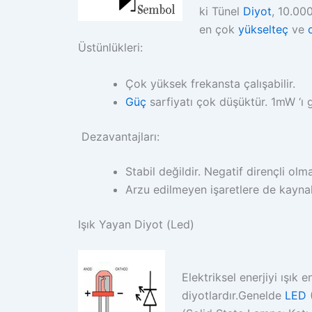
ki Tünel
Diyot
, 10.00
en çok
yükselteç
ve
Üstünlükleri:
Çok yüksek frekansta çalışabilir.
Güç
sarfiyatı çok düşüktür. 1mW ‘ı
Dezavantajları:
Stabil değildir. Negatif dirençli ol
Arzu edilmeyen işaretlere de kayna
Işık Yayan Diyot (Led)
Elektriksel enerjiyi ışık
diyotlardır.Genelde
LED
(