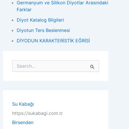
Germanyum ve Silikon Diyotlar Arasındaki
Farklar
Diyot Katalog Bilgileri
Diyotun Ters Beslenmesi
DİYODUN KARAKTERİSTİK EĞRİSİ
S
e
a
r
c
h
f
o
Su Kabağı
r
https://sukabagi.com.tr
:
Birsenden