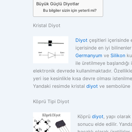
Büyük Güçlü Diyotlar
Bu bilgiler sizin için yeterli mi?
Kristal Diyot
Diyot
çeşitleri içerisinde 
içerisinde en iyi bilinenle
Germanyum
ve
Silikon
ku
ile üretilmeye başlandığı 
elektronik devrede kullanılmaktadır. Özellikle
yeri ise kesinlikle kısa devre olması istenilm
Yandaki resimde kristal
diyot
ve sembolüne a
Köprü Tipi Diyot
Köprü
diyot
, yapı olarak
sonucu elde edilir. Yand
bacaklı olarak üretilirler