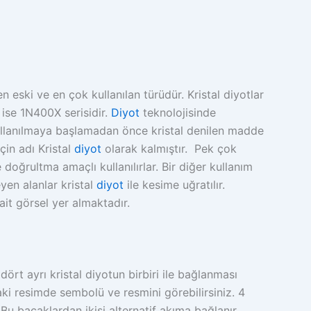
en eski ve en çok kullanılan türüdür. Kristal diyotlar
r ise 1N400X serisidir.
Diyot
teknolojisinde
llanılmaya başlamadan önce kristal denilen madde
için adı Kristal
diyot
olarak kalmıştır. Pek çok
 doğrultma amaçlı kullanılırlar. Bir diğer kullanım
eyen alanlar kristal
diyot
ile kesime uğratılır.
it görsel yer almaktadır.
 dört ayrı kristal diyotun birbiri ile bağlanması
aki resimde sembolü ve resmini görebilirsiniz. 4
. Bu bacaklardan ikisi alternatif akıma bağlanır.