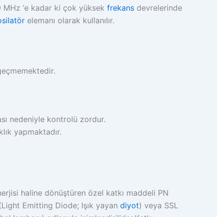
0 MHz ‘e kadar ki çok yüksek
frekans
devrelerinde
osilatör
elemanı olarak kullanılır.
 geçmemektedir.
ması nedeniyle kontrolü zordur.
klık yapmaktadır.
 enerjisi haline dönüştüren özel katkı maddeli PN
Light Emitting Diode; Işık yayan
diyot
) veya SSL