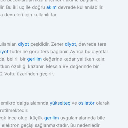
ir. Bu iki uç ile doğru
akım
devrede kullanılabilir.
devreleri için kullanılırlar.
ullanılan
diyot
çeşididir. Zener
diyot
, devrede ters
iyot
türlerine göre ters bağlanır. Ayrıca bu diyotlar
, belirli bir
gerilim
değerine kadar yalıtkan kalır.
etken özelliği kazanır. Mesela 8V değerinde bir
 Voltu üzerinden geçirir.
iklemikro dalga alanında
yükselteç
ve
osilatör
olarak
retilmektedir.
çok ince olup, küçük
gerilim
uygulamalarında bile
r elektron geçişi sağlanmaktadır. Bu nedenledir