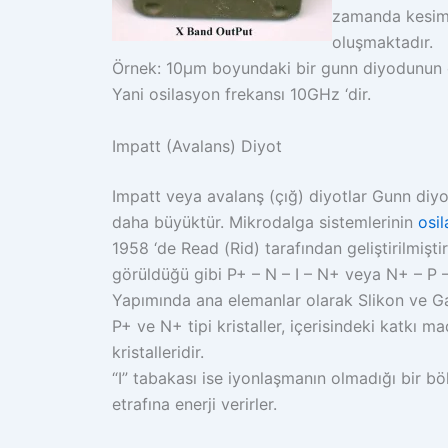
zamanda kesimd
oluşmaktadır.
Örnek: 10µm boyundaki bir gunn diyodunun os
Yani osilasyon frekansı 10GHz ‘dir.
Impatt (Avalans) Diyot
Impatt veya avalanş (çığ) diyotlar Gunn diyo
daha büyüktür. Mikrodalga sistemlerinin
osil
1958 ‘de Read (Rid) tarafından geliştirilmişt
görüldüğü gibi P+ – N – I – N+ veya N+ – P – I
Yapımında ana elemanlar olarak Slikon ve Gal
P+ ve N+ tipi kristaller, içerisindeki katkı 
kristalleridir.
“I” tabakası ise iyonlaşmanın olmadığı bir bö
etrafına enerji verirler.