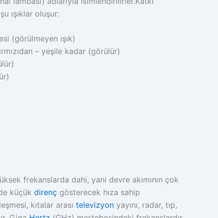
al lambası) adlarıyla isimlendirilirler.Katkı
u ışıklar oluşur:
esi (görülmeyen ışık)
rmızıdan – yeşile kadar (görülür)
lür)
ür)
 yüksek frekanslarda dahi, yani devre akımının çok
nde küçük
direnç
gösterecek hıza sahip
eşmesi, kıtalar arası
televizyon
yayını, radar, tıp,
dır. Giga
Hertz
(GHz) mertebesindeki frekanslardır.