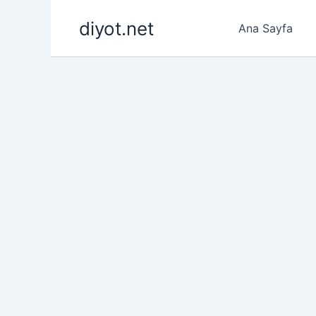
İçeriğe
diyot.net
atla
Ana Sayfa