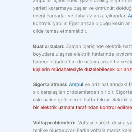
ampuller içerisindeki gazın özelliğini yiti
yerleri kararmaya başlar ve ömrünün dolduğu
enerji harcarlar ve daha az arıza çıkarırlar.
A
kontrolü yapılır. Eğer arızalı olduğu kesin anl
cilde temas etmemelidir.
Buat arızaları:
Zaman içerisinde elektrik hatt
boyutlara ulaşırsa elektrik hatlarında kıvılcı
habercilerinden biri de ortaya çıkan tiz sesti
kişilerin müdahalesiyle düzelebilecek bir arız
Sigorta atması:
Ampul
ve priz hatlarındaki f
sık karşılaşılan problemlerden biridir. Sigo
eski haline getirtilerek hatta tekrar elektrik v
bir elektrik uzmanı tarafından kontrol edilmel
Voltaj problemleri:
Voltajın sürekli düşüp yük
tehlike oluşturuyor. Farklı voltaja maruz kalan