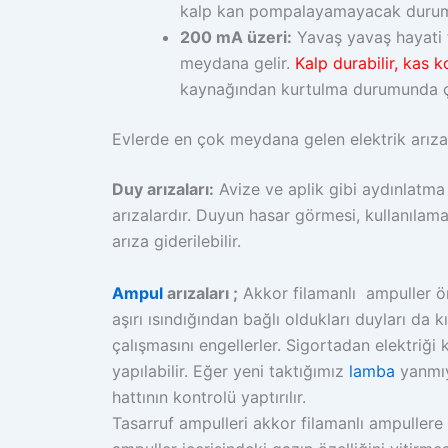
kalp kan pompalayamayacak duruma
200 mA üzeri:
Yavaş yavaş hayati f
meydana gelir.
Kalp durabilir, kas k
kaynağından kurtulma durumunda çok 
Evlerde en çok meydana gelen elektrik arıza
Duy arızaları:
Avize ve aplik gibi aydınlatma
arızalardır. Duyun hasar görmesi, kullanılam
arıza giderilebilir.
Ampul
arızaları ;
Akkor filamanlı ampuller ö
aşırı ısındığından bağlı oldukları duyları d
çalışmasını engellerler. Sigortadan elektriği 
yapılabilir. Eğer yeni taktığımız
lamba
yanmıy
hattının kontrolü yaptırılır.
Tasarruf ampulleri akkor filamanlı ampullere