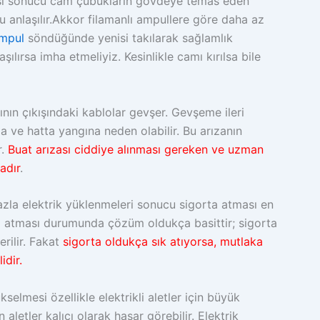
rmesi sonucu cam çubukların gövdeye temas eden
 anlaşılır.Akkor filamanlı ampullere göre daha az
mpul
söndüğünde yenisi takılarak sağlamlık
aşılırsa imha etmeliyiz. Kesinlikle camı kırılsa bile
ının çıkışındaki kablolar gevşer. Gevşeme ileri
ma ve hatta yangına neden olabilir. Bu arızanın
r.
Buat arızası ciddiye alınması gereken ve uzman
adır
.
azla elektrik yüklenmeleri sonucu sigorta atması en
rta atması durumunda çözüm oldukça basittir; sigorta
erilir. Fakat
sigorta oldukça sık atıyorsa, mutlaka
idir.
selmesi özellikle elektrikli aletler için büyük
 aletler kalıcı olarak hasar görebilir. Elektrik