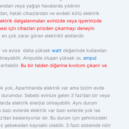
sından veya yağışlı havalarda yıldırım
dan, hatalı cihazlardan ve evdeki kötü elektrik
lektrik dalgalanmaları evinizde veya işyerinizde
mesi için cihazları prizden çıkarmayı deneyin
.
en çok zarar gören elektrikli aletlerdir.
r ve avize daha yüksek
watt
değerinde kullanılan
mayabilir. Ampulde oluşan yüksek ısı,
ampul
ritebilir.
Bu bir telden diğerine kıvılcım çıkarır ve
rik yok, Apartmanda elektrik var ama bizim evde
ir durumdur. Sebebi evinize gelen 3 faz’dan bir veya
arda elektrik enerjisi olmayabilir. Aynı durum
bazı evlerde elektrik var bazı evlerde yok ise
’dan besleniyorlar dır. Bu durum için şehrinizdeki
niz şebekeden kaynaklı olabilir. 3 fazlı sistemde nötr