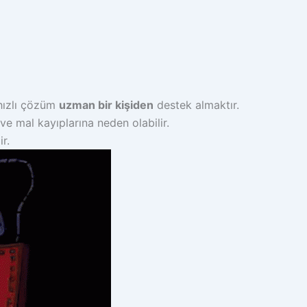
hızlı çözüm
uzman bir kişiden
destek almaktır.
ve mal kayıplarına neden olabilir.
r.