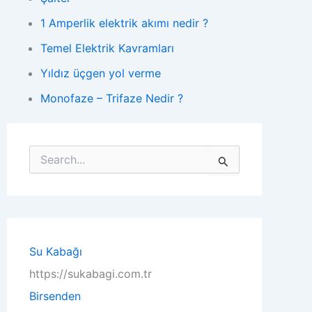
1 Amperlik elektrik akımı nedir ?
Temel Elektrik Kavramları
Yıldız üçgen yol verme
Monofaze – Trifaze Nedir ?
S
e
a
r
c
h
f
o
Su Kabağı
r
https://sukabagi.com.tr
:
Birsenden