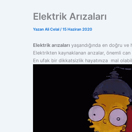
Elektrik Arızaları
Yazan
Ali Celal
/
15 Haziran 2020
Elektrik arızaları
yaşandığında en doğru ve 
Elektrikten kaynaklanan arızalar, önemli can 
En ufak bir dikkatsizlik hayatınıza mal olabili