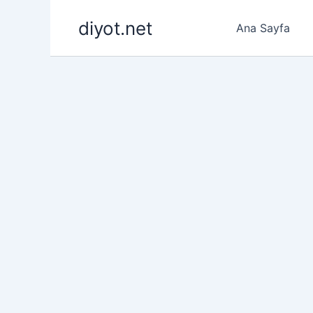
İçeriğe
diyot.net
atla
Ana Sayfa