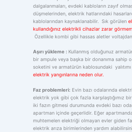
dalgalanmaları, evdeki kabloların zayıf olma
düşmelerinden, elektrik hatlarındaki hasarlar
kablolarından kaynaklanabilir. Sık görülen
e
kullandığınız elektrikli cihazlar zarar görme
Özellikle kombi gibi hassas aletler voltajdan 
Aşırı yükleme :
Kullanmış olduğunuz armatü
bir ampule veya başka bir donanıma sahip ol
soketini ve armatürün kablosundaki yalıtımı e
elektrik yangınlarına neden olur.
Faz problemleri:
Evin bazı odalarında elekt
elektrik yok gibi çok fazla karşılaştığımız b
iki fazın gitmesi durumunda evdeki bazı odal
apartman içinde geçerlidir. Eğer apartmanda 
muhtemelen elektriği olmayan evler giden faz
elektrik arıza birimlerinden yardım alabilirsi