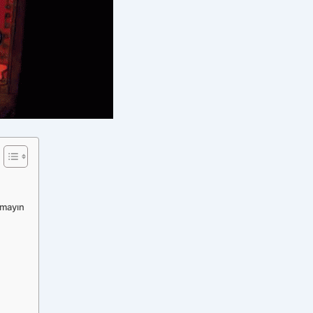
tmayın
ı