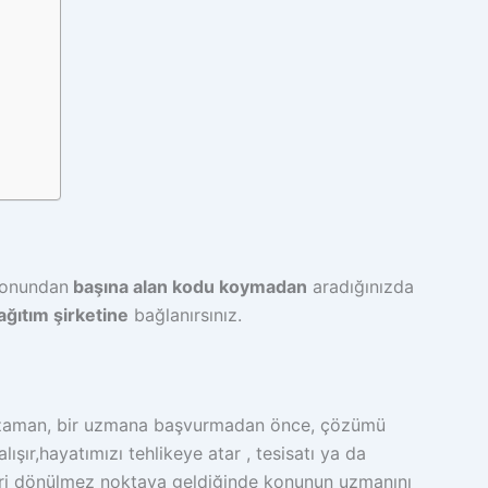
efonundan
başına alan kodu koymadan
aradığınızda
ğıtım şirketine
bağlanırsınız.
u zaman, bir uzmana başvurmadan önce, çözümü
şır,hayatımızı tehlikeye atar , tesisatı ya da
 geri dönülmez noktaya geldiğinde konunun uzmanını