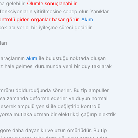
 gelebilir.
Ölümle sonuçlanabilir.
onksiyonların yitirilmesine sebep olur. Yanıklar
ontrolü gider, organlar hasar görür
.
Akım
acı verici bir iyileşme süreci geçirilir.
ları
 araçlarının
akım
ile buluştuğu noktada oluşan
az hale gelmesi durumunda yeni bir duy takılarak
mrünü doldurduğunda sönerler. Bu tip ampuller
a kısa zamanda deforme ederler ve duyun normal
keserek ampulü yenisi ile değiştirip kontrolü
orsa mutlaka uzman bir elektrikçi çağırıp elektrik
 göre daha dayanıklı ve uzun ömürlüdür. Bu tip