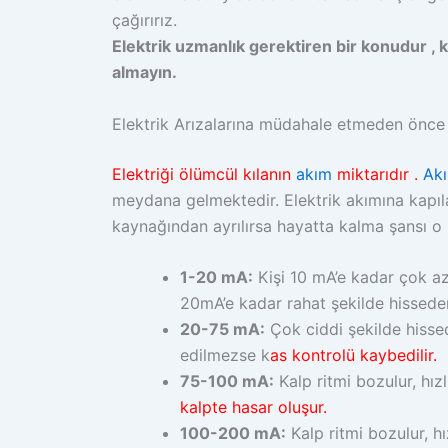
çağırırız.
Elektrik uzmanlık gerektiren bir konudur , k
almayın.
Elektrik Arızalarına müdahale etmeden önce
Elektriği ölümcül kılanın
akım
miktarıdır .
Ak
meydana gelmektedir. Elektrik akımına kapıla
kaynağından ayrılırsa hayatta kalma şansı o
1-20 mA:
Kişi 10 mA’e kadar çok az
20mA’e kadar rahat şekilde hissede
20-75 mA:
Çok ciddi şekilde hissed
edilmezse k
as kontrolü kaybedilir.
75-100 mA:
Kalp ritmi bozulur, hızl
kalpte hasar oluşur.
100-200 mA:
Kalp ritmi bozulur, hı