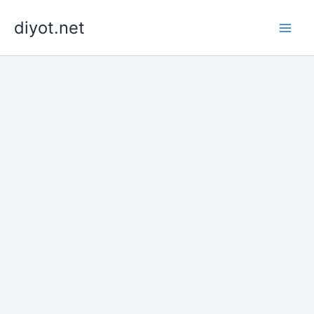
İçeriğe
diyot.net
atla