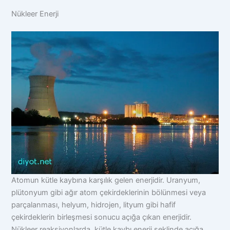
Nükleer Enerji
Atomun kütle kaybına karşılık gelen enerjidir. Uranyum,
plütonyum gibi ağır atom çekirdeklerinin bölünmesi veya
parçalanması, helyum, hidrojen, lityum gibi hafif
çekirdeklerin birleşmesi sonucu açığa çıkan enerjidir.
Nükleer reaksiyonlarda, kütle kaybı enerji şeklinde açığa