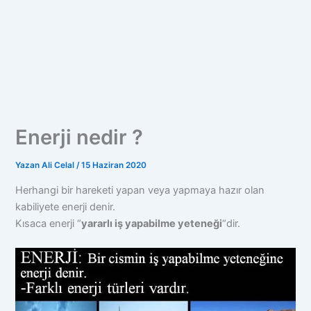
Enerji nedir ?
Yazan
Ali Celal
/
15 Haziran 2020
Herhangi bir hareketi yapan veya yapmaya hazır olan
kabiliyete enerji denir.
Kısaca enerji “
yararlı iş yapabilme yeteneği
“dir.