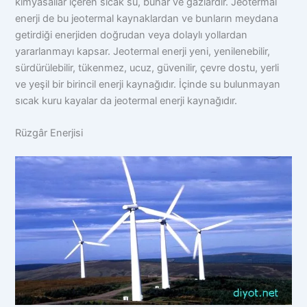
kimyasallar içeren sıcak su, buhar ve gazlardır. Jeotermal
enerji de bu jeotermal kaynaklardan ve bunların meydana
getirdiği enerjiden doğrudan veya dolaylı yollardan
yararlanmayı kapsar. Jeotermal enerji yeni, yenilenebilir,
sürdürülebilir, tükenmez, ucuz, güvenilir, çevre dostu, yerli
ve yeşil bir birincil enerji kaynağıdır. İçinde su bulunmayan
sıcak kuru kayalar da jeotermal enerji kaynağıdır.
Rüzgâr Enerjisi