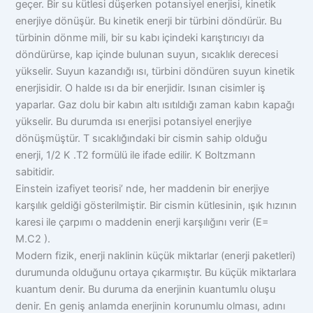
geçer. Bir su kütlesi düşerken potansiyel enerjisi, kinetik
enerjiye dönüşür. Bu kinetik enerji bir türbini döndürür. Bu
türbinin dönme mili, bir su kabı içindeki karıştırıcıyı da
döndürürse, kap içinde bulunan suyun, sıcaklık derecesi
yükselir. Suyun kazandığı ısı, türbini döndüren suyun kinetik
enerjisidir. O halde ısı da bir enerjidir. Isınan cisimler iş
yaparlar. Gaz dolu bir kabın altı ısıtıldığı zaman kabın kapağı
yükselir. Bu durumda ısı enerjisi potansiyel enerjiye
dönüşmüştür. T sıcaklığındaki bir cismin sahip olduğu
enerji, 1/2 K .T2 formülü ile ifade edilir. K Boltzmann
sabitidir.
Einstein izafiyet teorisi’ nde, her maddenin bir enerjiye
karşılık geldiği gösterilmiştir. Bir cismin kütlesinin, ışık hızının
karesi ile çarpımı o maddenin enerji karşılığını verir (E=
M.C2 ).
Modern fizik, enerji naklinin küçük miktarlar (enerji paketleri)
durumunda olduğunu ortaya çıkarmıştır. Bu küçük miktarlara
kuantum denir. Bu duruma da enerjinin kuantumlu oluşu
denir. En geniş anlamda enerjinin korunumlu olması, adını