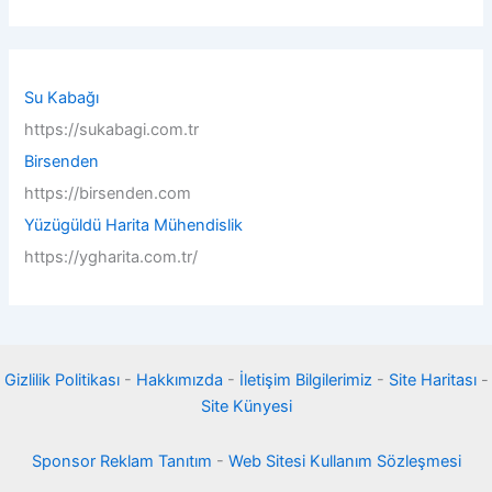
a
r
c
h
f
Su Kabağı
o
https://sukabagi.com.tr
r
:
Birsenden
https://birsenden.com
Yüzügüldü Harita Mühendislik
https://ygharita.com.tr/
Gizlilik Politikası
-
Hakkımızda
-
İletişim Bilgilerimiz
-
Site Haritası
-
Site Künyesi
Sponsor Reklam Tanıtım
-
Web Sitesi Kullanım Sözleşmesi