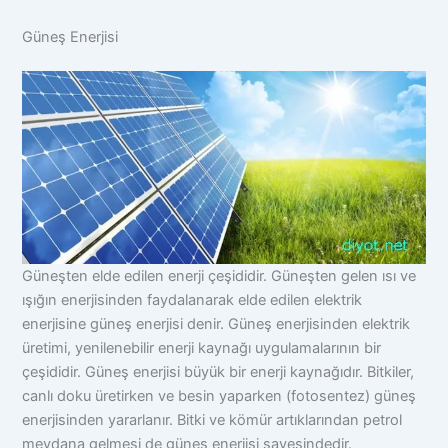
Güneş Enerjisi
Güneşten elde edilen enerji çeşididir. Güneşten gelen ısı ve
ışığın enerjisinden faydalanarak elde edilen elektrik
enerjisine güneş enerjisi denir. Güneş enerjisinden elektrik
üretimi, yenilenebilir enerji kaynağı uygulamalarının bir
çeşididir. Güneş enerjisi büyük bir enerji kaynağıdır. Bitkiler,
canlı doku üretirken ve besin yaparken (fotosentez) güneş
enerjisinden yararlanır. Bitki ve kömür artıklarından petrol
meydana gelmesi de güneş enerjisi sayesindedir.