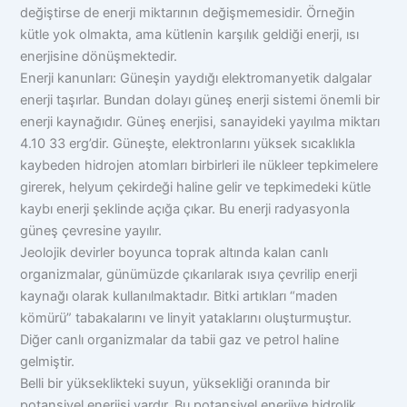
değiştirse de enerji miktarının değişmemesidir. Örneğin
kütle yok olmakta, ama kütlenin karşılık geldiği enerji, ısı
enerjisine dönüşmektedir.
Enerji kanunları: Güneşin yaydığı elektromanyetik dalgalar
enerji taşırlar. Bundan dolayı güneş enerji sistemi önemli bir
enerji kaynağıdır. Güneş enerjisi, sanayideki yayılma miktarı
4.10 33 erg’dir. Güneşte, elektronlarını yüksek sıcaklıkla
kaybeden hidrojen atomları birbirleri ile nükleer tepkimelere
girerek, helyum çekirdeği haline gelir ve tepkimedeki kütle
kaybı enerji şeklinde açığa çıkar. Bu enerji radyasyonla
güneş çevresine yayılır.
Jeolojik devirler boyunca toprak altında kalan canlı
organizmalar, günümüzde çıkarılarak ısıya çevrilip enerji
kaynağı olarak kullanılmaktadır. Bitki artıkları “maden
kömürü” tabakalarını ve linyit yataklarını oluşturmuştur.
Diğer canlı organizmalar da tabii gaz ve petrol haline
gelmiştir.
Belli bir yükseklikteki suyun, yüksekliği oranında bir
potansiyel enerjisi vardır. Bu potansiyel enerjiye hidrolik