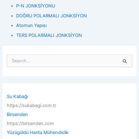
P-N JONKSİYONU
DOĞRU POLARMALI JONKSİYON
Atomun Yapısı
TERS POLARMALI JONKSİYON
S
e
a
r
c
h
f
Su Kabağı
o
https://sukabagi.com.tr
r
:
Birsenden
https://birsenden.com
Yüzügüldü Harita Mühendislik