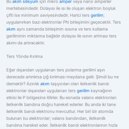
Bu
akım
silisyum
için mikro
amper
veya nano amperler
mertebesindedir. Dolayısı ile ısı ile oluşan elektron boşluk
çifti ise minimum seviyesindedir. Harici ters
gerilim
;
uygulanırken bazı elektronlar PN birleşimini geçecektir. Ters
akım
aynı zamanda birleşimin ısısına ve ters kutlama
geriliminin miktarına bağlıdır dolayısı ile ısının artması ters
akımı da artıracaktır.
Ters Yönde Kırılma
Eğer dışarıdan uygulanan ters polarma gerilimi aşırı
derecede artırılırsa çığ kırılması meydana gelir. Şimdi bu ne
demektir? Azınlık
akım
taşıyıcıları olan iletkenlik bandı
elektronlar dışarıdan uygulanan ters
gerilim
kaynağının
etkisi ile P bölgesine itilirler. Bu esnada valans elektronları
iletkenlik bandına doğru hareket ederler. Bu anda iki tane
iletkenlik bandı elektronu mevcuttur. Her biri bir atomda
bulunan bu elektronlar; valans bandından, iletkenlik
bandına hareket eder. İletkenlik bandı elektronlarının hızla