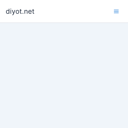
İçeriğe
diyot.net
atla