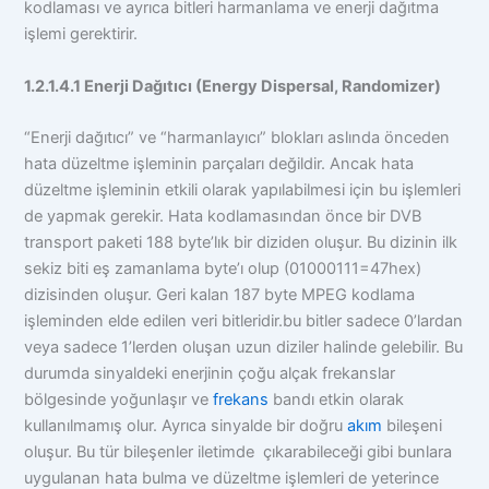
kodlaması ve ayrıca bitleri harmanlama ve enerji dağıtma
işlemi gerektirir.
1.2.1.4.1 Enerji Dağıtıcı (Energy Dispersal, Randomizer)
“Enerji dağıtıcı” ve “harmanlayıcı” blokları aslında önceden
hata düzeltme işleminin parçaları değildir. Ancak hata
düzeltme işleminin etkili olarak yapılabilmesi için bu işlemleri
de yapmak gerekir. Hata kodlamasından önce bir DVB
transport paketi 188 byte’lık bir diziden oluşur. Bu dizinin ilk
sekiz biti eş zamanlama byte’ı olup (01000111=47hex)
dizisinden oluşur. Geri kalan 187 byte MPEG kodlama
işleminden elde edilen veri bitleridir.bu bitler sadece 0’lardan
veya sadece 1’lerden oluşan uzun diziler halinde gelebilir. Bu
durumda sinyaldeki enerjinin çoğu alçak frekanslar
bölgesinde yoğunlaşır ve
frekans
bandı etkin olarak
kullanılmamış olur. Ayrıca sinyalde bir doğru
akım
bileşeni
oluşur. Bu tür bileşenler iletimde çıkarabileceği gibi bunlara
uygulanan hata bulma ve düzeltme işlemleri de yeterince