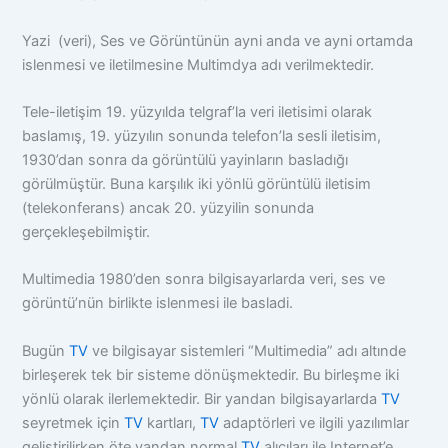
Yazi (veri), Ses ve Görüntünün ayni anda ve ayni ortamda
islenmesi ve iletilmesine Multimdya adı verilmektedir.
Tele-iletişim 19. yüzyılda telgraf’la veri iletisimi olarak
baslamış, 19. yüzyılın sonunda telefon’la sesli iletisim,
1930’dan sonra da görüntülü yayinların basladığı
görülmüştür. Buna karşılık iki yönlü görüntülü iletisim
(telekonferans) ancak 20. yüzyilin sonunda
gerçekleşebilmiştir.
Multimedia 1980’den sonra bilgisayarlarda veri, ses ve
görüntü’nün birlikte islenmesi ile basladi.
Bugün
TV
ve bilgisayar sistemleri “Multimedia” adı altınde
birleşerek tek bir sisteme dönüşmektedir. Bu birleşme iki
yönlü olarak ilerlemektedir. Bir yandan bilgisayarlarda
TV
seyretmek için
TV
kartları,
TV
adaptörleri ve ilgili yazılımlar
geliştirilirken öte yandan normal
TV
alıcıları ile Internet’e