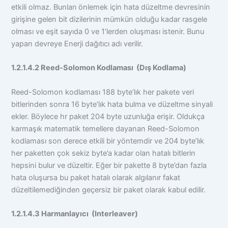
etkili olmaz. Bunları önlemek için hata düzeltme devresinin
girişine gelen bit dizilerinin mümkün olduğu kadar rasgele
olması ve eşit sayıda 0 ve 1’lerden oluşması istenir. Bunu
yapan devreye Enerji dağıtıcı adı verilir.
1.2.1.4.2 Reed-Solomon Kodlaması (Dış Kodlama)
Reed-Solomon kodlaması 188 byte’lık her pakete veri
bitlerinden sonra 16 byte’lık hata bulma ve düzeltme sinyali
ekler. Böylece hr paket 204 byte uzunluğa erişir. Oldukça
karmaşık matematik temellere dayanan Reed-Solomon
kodlaması son derece etkili bir yöntemdir ve 204 byte’lık
her paketten çok sekiz byte’a kadar olan hatalı bitlerin
hepsini bulur ve düzeltir. Eğer bir pakette 8 byte’dan fazla
hata oluşursa bu paket hatalı olarak algılanır fakat
düzeltilemediğinden geçersiz bir paket olarak kabul edilir.
1.2.1.4.3 Harmanlayıcı (Interleaver)