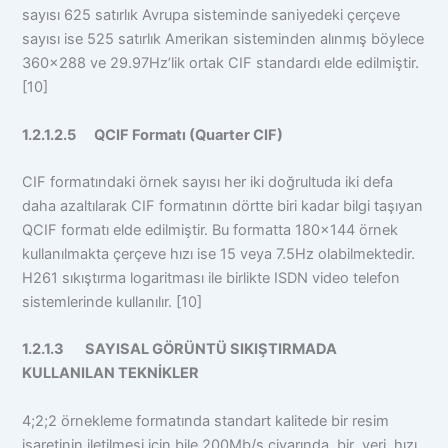
sayısı 625 satırlık Avrupa sisteminde saniyedeki çerçeve
sayısı ise 525 satırlık Amerikan sisteminden alınmış böylece
360×288 ve 29.97Hz’lik ortak CIF standardı elde edilmiştir.
[10]
1.2.1.2.5 QCIF Formatı (Quarter CIF)
CIF formatındaki örnek sayısı her iki doğrultuda iki defa
daha azaltılarak CIF formatının dörtte biri kadar bilgi taşıyan
QCIF formatı elde edilmiştir. Bu formatta 180×144 örnek
kullanılmakta çerçeve hızı ise 15 veya 7.5Hz olabilmektedir.
H261 sıkıştırma logaritması ile birlikte ISDN video telefon
sistemlerinde kullanılır. [10]
1.2.1.3 SAYISAL GÖRÜNTÜ SIKIŞTIRMADA
KULLANILAN TEKNİKLER
4;2;2 örnekleme formatında standart kalitede bir resim
işaretinin iletilmesi için bile 200Mb/s civarında bir veri hızı