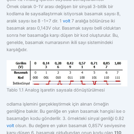
Örnek olarak 0-1V arası değişen bir sinyali 3-bitlik bir
kodlama ile sayısallaştırmak istiyorsak basamak sayısı 8,
aralık sayısı ise 8 -1=7 dir. 1
volt
7 aralığa bölünürse iki
basamak arası 0,143V olur. Basamak sayısı belli olduktan
sonra her basamağa karşı düşen bir kod oluşturulur. Bu,
genelde, basamak numarasının ikili sayı sistemindeki
karşılığıdır.
Tablo 1.1 Analog işaretin sayısala dönüştürülmesi
odlama işlemini gerçekleştirmek için alınan örneğin
genliğine bakılır. Bu genliğe en yakın basamak hangisi ise o
basamağın kodu gönderilir. 3. örnekteki sinyal genliği 0.82
volt
olsun. Bu değere en yakın basamak 0,857V seviyesine
karşı düşen 6. basamak olduğundan onun kodu olan
110