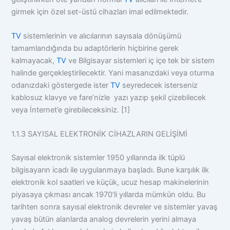
girmek için özel set-üstü cihazları imal edilmektedir.
TV
sistemlerinin ve alıcılarının sayısala dönüşümü
tamamlandığında bu adaptörlerin hiçbirine gerek
kalmayacak,
TV
ve Bilgisayar sistemleri iç içe tek bir sistem
halinde gerçekleştirilecektir. Yani masanızdaki veya oturma
odanızdaki göstergede ister
TV
seyredecek isterseniz
kablosuz klavye ve fare’nizle yazı yazıp şekil çizebilecek
veya İnternet’e girebileceksiniz. [1]
1.1.3 SAYISAL ELEKTRONİK CİHAZLARIN GELİŞİMİ
Sayısal elektronik sistemler 1950 yıllarında ilk tüplü
bilgisayarın icadı ile uygulanmaya başladı. Bune karşılık ilk
elektronik kol saatleri ve küçük, ucuz hesap makinelerinin
piyasaya çıkması ancak 1970’li yıllarda mümkün oldu. Bu
tarihten sonra sayısal elektronik devreler ve sistemler yavaş
yavaş bütün alanlarda analog devrelerin yerini almaya