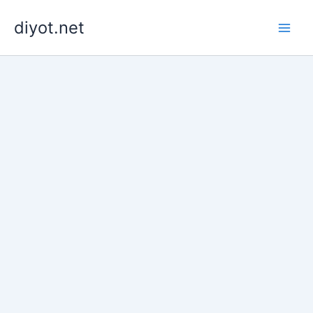
İçeriğe
diyot.net
atla