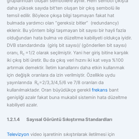
gruplarından oluşan sembollere ayrılır. Hem sembol çıkışta
daha yüksek sayıda bit’ten oluşan bir çıkış sembolü ile
temsil edilir. Böylece çıkışa bilgi taşımayan fakat hat
bulmada yardımcı olan “gereksiz bitler” (redundancy)
eklenir. Bu yöntem bilgi taşımayan bit sayısı bir hayli fazla
olduğundan hata bulma ve düzeltme kabiliyeti oldukça iyidir.
DVB standardında (giriş bit sayısı)/ (gönderilen bit sayısı)
oranı, R
=1/2 olarak seçilmiştir. Yani her giriş bitine karşılık
c
iki çıkış biti üretir. Bu da çıkış veri hızını iki kat veya %100
artırmak demektir. İletim kanallarını daha etkin kullanmak
için değişik oranlara da izin verilmiştir. Özellikle uydu
yayınlarında R
=2/3,3/4,5/6 ve 7/8 oranları da
c
kullanılmaktadır. Oran büyüdükçe gerekli
frekans
bant
genişliği azalır fakat buna mukabil sistemin hata düzeltme
kabiliyeti azalır.
1.2.1.4 Sayısal Görüntü Sıkıştırma Standardları
Televizyon
video işaretinin sıkıştırılarak iletilmesi için