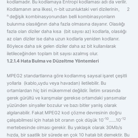
kodlamadır. Bu kodlamaya Entropi kodlaması adı da verilir.
Kodlamanın ana ilkesi, n-bit uzunluktaki veri dizilerinin, 2
n
değişik kombinasyonundan belli kombinasyonların
bulunma olasılığının daha fazla olmasına dayanır. Olasılığı
fazla olan diziler daha kısa (bit sayısı az) kodlarla, olasılığı
az olan diziler ise daha uzun kodlarla yeniden kodlanır.
Böylece daha sık gelen diziler daha az bit kullanılarak
iletileceğinden toplam bit sayısı azalmış olur.
1.2.1.4 Hata Bulma ve Düzeltme Yöntemleri
MPEG2 standartlarına göre kodlanmış sayısal işaret çeşitli
yollarla (kablo,uydu veya havadan) iletilebilir. Bu
ortamlardan hiç biri mükemmel değildir. İletim sırasında
gerek gürültü ve karışmalar gerekse ortamdaki yansımalar
yüzünden sinyaller bozulur ve bazı bitler yanlış olarak
algılanabilir. Fakat MPEG2 kod çözme devresinin doğru
-10
-12
çalışabilmesi için hatalı bit oranın çok düşük 10
……10
mertebesinde olması gerekir. Bu yaklaşık olarak 30Mb/s
hızda, bir saatlik bir sürede en çok 10 hatalı bit demektir. Bu