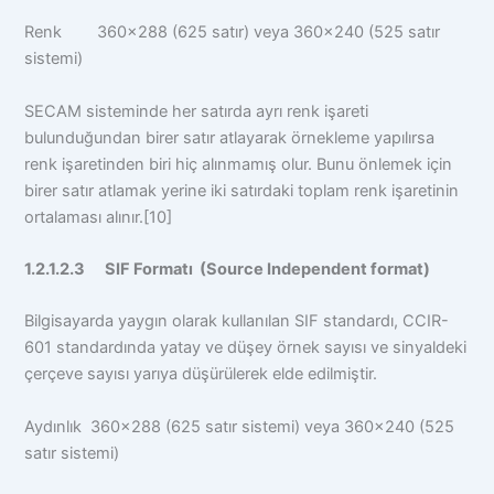
Renk 360×288 (625 satır) veya 360×240 (525 satır
sistemi)
SECAM sisteminde her satırda ayrı renk işareti
bulunduğundan birer satır atlayarak örnekleme yapılırsa
renk işaretinden biri hiç alınmamış olur. Bunu önlemek için
birer satır atlamak yerine iki satırdaki toplam renk işaretinin
ortalaması alınır.[10]
1.2.1.2.3 SIF Formatı (Source Independent format)
Bilgisayarda yaygın olarak kullanılan SIF standardı, CCIR-
601 standardında yatay ve düşey örnek sayısı ve sinyaldeki
çerçeve sayısı yarıya düşürülerek elde edilmiştir.
Aydınlık 360×288 (625 satır sistemi) veya 360×240 (525
satır sistemi)