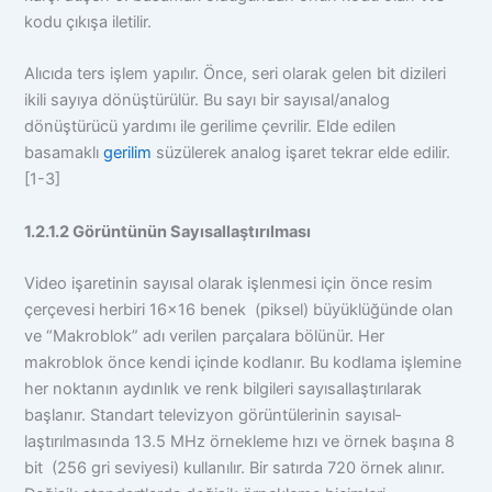
kodu çıkışa iletilir.
Alıcıda ters işlem yapılır. Önce, seri olarak gelen bit dizileri
ikili sayıya dönüştürülür. Bu sayı bir sayısal/analog
dönüştürücü yardımı ile gerilime çevrilir. Elde edilen
basamaklı
gerilim
süzülerek analog işaret tekrar elde edilir.
[1-3]
1.2.1.2 Görüntünün Sayısallaştırılması
Video işaretinin sayısal olarak işlenmesi için önce resim
çerçevesi herbiri 16×16 benek (piksel) büyüklüğünde olan
ve “Makroblok” adı verilen parçalara bölünür. Her
makroblok önce kendi içinde kodlanır. Bu kodlama işlemi­ne
her noktanın aydınlık ve renk bilgileri sayısallaştırıla­rak
başlanır. Standart tele­vizyon görüntülerinin sayısal­
laştırılmasında 13.5 MHz ör­nekleme hızı ve örnek başına 8
bit (256 gri seviyesi) kul­lanılır. Bir satırda 720 örnek alınır.