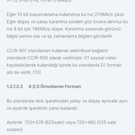
V=13.5×8+2×6.75×8=216Mb/s
Eğer 10 bit basamaklama kullanılırsa bu hız 270Mb/s çıkar.
Eğer düşey ve yatay karartma süreleri göz önüne alınırsa bu
hız 8 bit için 166Mb/s düşer. Karartma sırasında görüntü
bilgisi yerine ses ve eş zamanlama bilgileri gönderilir.
CCIR-601 standardını kullanan elektriksel bağlantı
standardı CCIR-656 olarak verilmiştir. D1 sayısal video
kaydedicilerde kullanıldığı içinde bu standarda D1 formatı
adı da verilir. [10]
1.2.1.2.2 4;2;0 Örnekleme Formatı
Bu standarda renk işaretindeki yatay ve düşey ayrıcalık aynı
ve aydınlık işaretinin yarısı kadardır.
Aydınlık 720×576 (625satır) veya 720×480 (525 satır
sistemi)