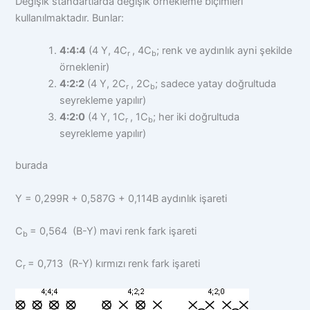
Değişik standartlarda değişik örnekleme biçimleri
kullanılmaktadır. Bunlar:
4:4:4
(4 Y, 4C
, 4C
; renk ve aydınlık ayni şekilde
r
b
örneklenir)
4:2:2
(4 Y, 2C
, 2C
; sadece yatay doğrultuda
r
b
seyrekleme yapılır)
4:2:0
(4 Y, 1C
, 1C
; her iki doğrultuda
r
b
seyrekleme yapılır)
burada
Y = 0,299R + 0,587G + 0,114B aydınlık işareti
C
= 0,564 (B-Y) mavi renk fark işareti
b
C
= 0,713 (R-Y) kırmızı renk fark işareti
r