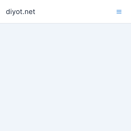
İçeriğe
diyot.net
atla