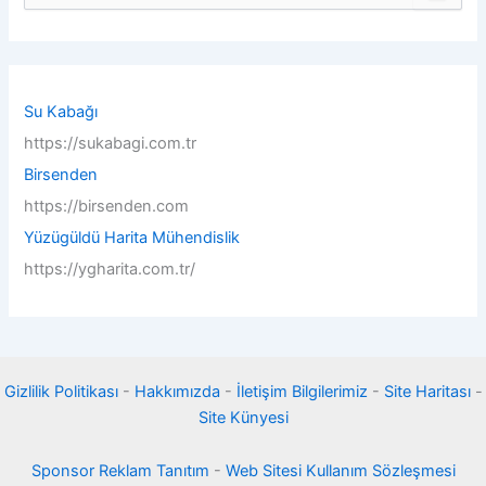
a
r
c
h
f
Su Kabağı
o
https://sukabagi.com.tr
r
:
Birsenden
https://birsenden.com
Yüzügüldü Harita Mühendislik
https://ygharita.com.tr/
Gizlilik Politikası
-
Hakkımızda
-
İletişim Bilgilerimiz
-
Site Haritası
-
Site Künyesi
Sponsor Reklam Tanıtım
-
Web Sitesi Kullanım Sözleşmesi