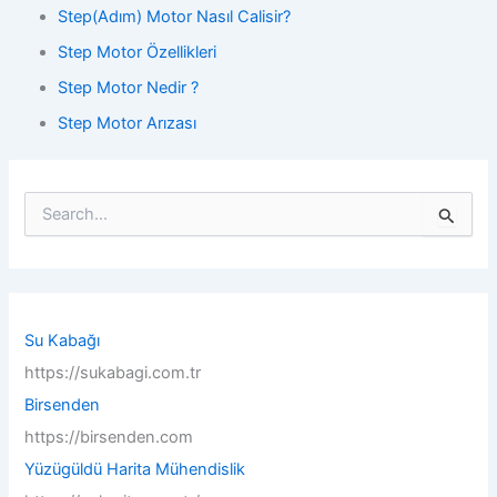
Step(Adım) Motor Nasıl Calisir?
Step Motor Özellikleri
Step Motor Nedir ?
Step Motor Arızası
S
e
a
r
c
h
f
Su Kabağı
o
https://sukabagi.com.tr
r
:
Birsenden
https://birsenden.com
Yüzügüldü Harita Mühendislik