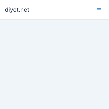
İçeriğe
diyot.net
atla