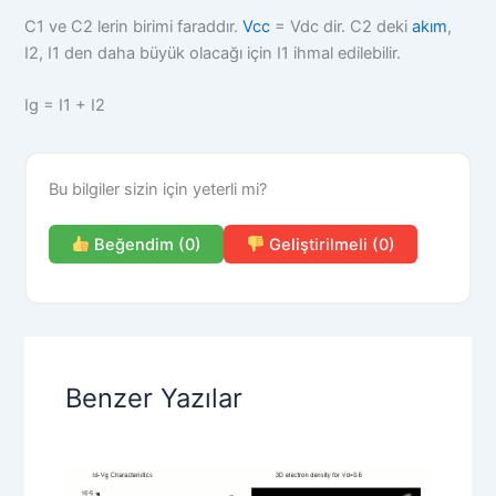
C1 ve C2 lerin birimi faraddır.
Vcc
= Vdc dir. C2 deki
akım
,
I2, I1 den daha büyük olacağı için I1 ihmal edilebilir.
Ig = I1 + I2
Bu bilgiler sizin için yeterli mi?
Beğendim (0)
Geliştirilmeli (0)
Benzer Yazılar