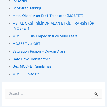
IRFZ44N
Bootstrap Tekniği
Metal Oksitli Alan Etkili Transistör (MOSFET)
METAL OKSİT SİLİKON ALAN ETKİLİ TRANSİSTÖR
(MOSFET)
MOSFET Giriş Empedansı ve Miller Efekti
MOSFET ve IGBT
Saturation Region – Doyum Alanı
Gate Drive Transformer
Güç MOSFET Sınırlaması
MOSFET Nedir ?
S
e
a
r