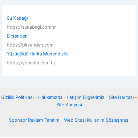
c
h
f
Su Kabağı
o
https://sukabagi.com.tr
r
:
Birsenden
https://birsenden.com
Yüzügüldü Harita Mühendislik
https://ygharita.com.tr/
Gizlilik Politikası
-
Hakkımızda
-
İletişim Bilgilerimiz
-
Site Haritası
-
Site Künyesi
Sponsor Reklam Tanıtım
-
Web Sitesi Kullanım Sözleşmesi