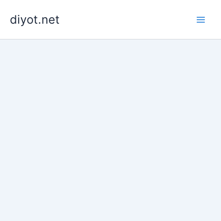
İçeriğe
diyot.net
atla