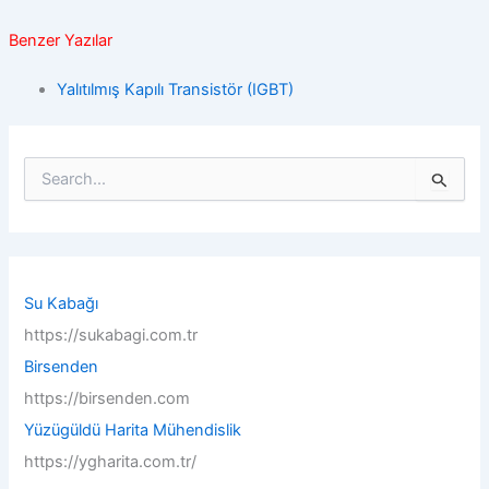
Benzer Yazılar
Yalıtılmış Kapılı Transistör (IGBT)
S
e
a
r
c
h
f
Su Kabağı
o
https://sukabagi.com.tr
r
:
Birsenden
https://birsenden.com
Yüzügüldü Harita Mühendislik
https://ygharita.com.tr/