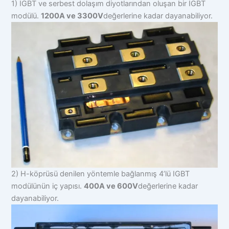
1) IGBT ve serbest dolaşım diyotlarından oluşan bir IGBT
modülü.
1200A ve 3300V
değerlerine kadar dayanabiliyor.
2) H-köprüsü denilen yöntemle bağlanmış 4’lü IGBT
modülünün iç yapısı.
400A ve 600V
değerlerine kadar
dayanabiliyor.