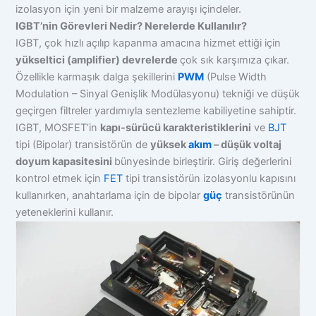
izolasyon için yeni bir malzeme arayışı içindeler.
IGBT’nin Görevleri Nedir? Nerelerde Kullanılır?
IGBT, çok hızlı açılıp kapanma amacına hizmet ettiği için
yükseltici (amplifier) devrelerde
çok sık karşımıza çıkar.
Özellikle karmaşık dalga şekillerini
PWM
(Pulse Width
Modulation – Sinyal Genişlik Modülasyonu) tekniği ve düşük
geçirgen filtreler yardımıyla sentezleme kabiliyetine sahiptir.
IGBT, MOSFET’in
kapı-sürücü karakteristiklerini
ve
BJT
tipi (Bipolar) transistörün de
yüksek
akım
– düşük voltaj
doyum kapasitesini
bünyesinde birleştirir. Giriş değerlerini
kontrol etmek için
FET
tipi transistörün izolasyonlu kapısını
kullanırken, anahtarlama için de bipolar
güç
transistörünün
yeteneklerini kullanır.