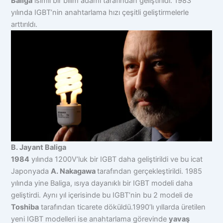
Baliga
isimli bir bilim adamı tarafından geliştirildi. 1983
yılında IGBT’nin anahtarlama hızı çeşitli geliştirmelerle
arttırıldı.
B. Jayant Baliga
1984
yılında 1200V’luk bir IGBT daha geliştirildi ve bu icat
Japonyada
A. Nakagawa
tarafından gerçekleştirildi. 1985
yılında yine Baliga, ısıya dayanıklı bir IGBT modeli daha
geliştirdi. Aynı yıl içerisinde bu IGBT’nin bu 2 modeli de
Toshiba
tarafından ticarete döküldü.1990’lı yıllarda üretilen
yeni IGBT modelleri ise anahtarlama görevinde
yavaş