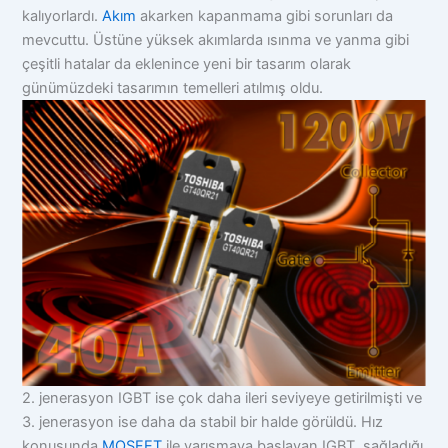
kalıyorlardı.
Akım
akarken kapanmama gibi sorunları da
mevcuttu. Üstüne yüksek akımlarda ısınma ve yanma gibi
çeşitli hatalar da eklenince yeni bir tasarım olarak
günümüzdeki tasarımın temelleri atılmış oldu.
2. jenerasyon IGBT ise çok daha ileri seviyeye getirilmişti ve
3. jenerasyon ise daha da stabil bir halde görüldü. Hız
konusunda
MOSFET
ile yarışmaya başlayan IGBT, sağladığı