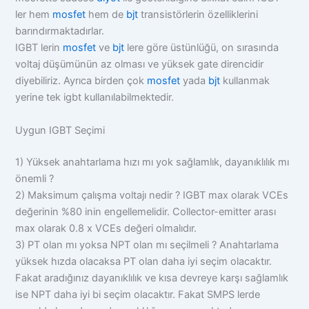
ler hem
mosfet
hem de
bjt
transistörlerin özelliklerini
barındırmaktadırlar.
IGBT lerin
mosfet
ve
bjt
lere göre üstünlüğü, on sırasında
voltaj düşümünün az olması ve yüksek gate direncidir
diyebiliriz. Ayrıca birden çok
mosfet
yada
bjt
kullanmak
yerine tek igbt kullanılabilmektedir.
Uygun IGBT Seçimi
1) Yüksek anahtarlama hızı mı yok sağlamlık, dayanıklılık mı
önemli ?
2) Maksimum çalışma voltajı nedir ? IGBT max olarak VCEs
değerinin %80 inin engellemelidir. Collector-emitter arası
max olarak 0.8 x VCEs değeri olmalıdır.
3) PT olan mı yoksa NPT olan mı seçilmeli ? Anahtarlama
yüksek hızda olacaksa PT olan daha iyi seçim olacaktır.
Fakat aradığınız dayanıklılık ve kısa devreye karşı sağlamlık
ise NPT daha iyi bi seçim olacaktır. Fakat SMPS lerde