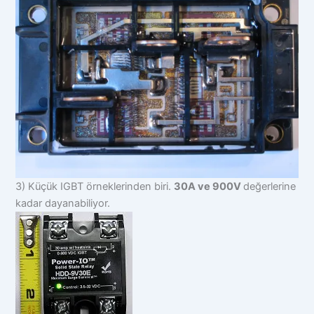
3) Küçük IGBT örneklerinden biri.
30A ve 900V
değerlerine
kadar dayanabiliyor.