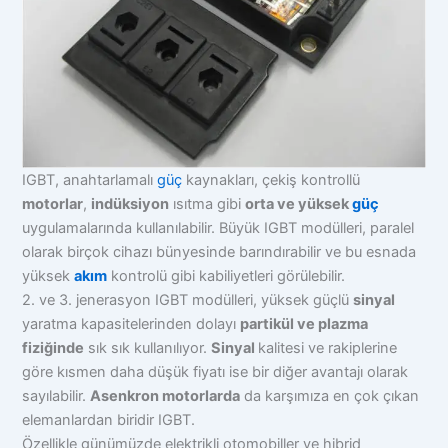
IGBT, anahtarlamalı
güç
kaynakları, çekiş kontrollü
motorlar
,
indüksiyon
ısıtma gibi
o
rta ve yüksek
güç
uygulamalarında kullanılabilir. Büyük IGBT modülleri, paralel
olarak birçok cihazı bünyesinde barındırabilir ve bu esnada
yüksek
akım
kontrolü gibi kabiliyetleri görülebilir.
2. ve 3. jenerasyon IGBT modülleri, yüksek güçlü
sinyal
yaratma kapasitelerinden dolayı
partikül ve plazma
fiziğinde
sık sık kullanılıyor.
Sinyal
kalitesi ve rakiplerine
göre kısmen daha düşük fiyatı ise bir diğer avantajı olarak
sayılabilir.
Asenkron motorlarda
da karşımıza en çok çıkan
elemanlardan biridir IGBT.
Özellikle günümüzde elektrikli otomobiller ve hibrid