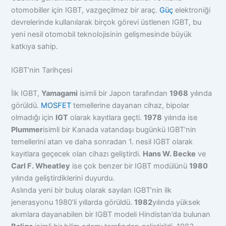
otomobiller için IGBT, vazgeçilmez bir araç.
Güç
elektroniği
devrelerinde kullanılarak birçok görevi üstlenen IGBT, bu
yeni nesil otomobil teknolojisinin gelişmesinde büyük
katkıya sahip.
IGBT’nin Tarihçesi
İlk IGBT,
Yamagami
isimli bir Japon tarafından
1968
yılında
görüldü.
MOSFET
temellerine dayanan cihaz, bipolar
olmadığı için
IGT
olarak kayıtlara geçti.
1978
yılında ise
Plummer
isimli bir Kanada vatandaşı bugünkü IGBT’nin
temellerini atan ve daha sonradan 1. nesil IGBT olarak
kayıtlara geçecek olan cihazı geliştirdi.
Hans W. Becke
ve
Carl F. Wheatley
ise çok benzer bir IGBT modülünü
1980
yılında geliştirdiklerini duyurdu.
Aslında yeni bir buluş olarak sayılan IGBT’nin ilk
jenerasyonu 1980’li yıllarda görüldü.
1982
yılında yüksek
akımlara dayanabilen bir IGBT modeli Hindistan’da bulunan