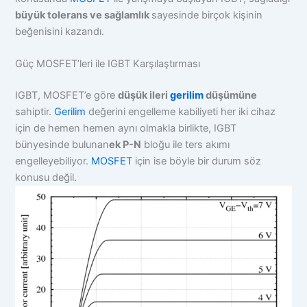
büyük tolerans ve
sağlamlık
sayesinde birçok kişinin
beğenisini kazandı.
Güç MOSFET’leri ile IGBT Karşılaştırması
IGBT, MOSFET’e göre
düşük ileri
gerilim
düşümüne
sahiptir.
Gerilim
değerini engelleme kabiliyeti her iki cihaz
için de hemen hemen aynı olmakla birlikte, IGBT
bünyesinde bulunan
ek P-N
bloğu ile ters akımı
engelleyebiliyor.
MOSFET
için ise böyle bir durum söz
konusu değil.