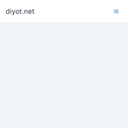
İçeriğe
diyot.net
atla