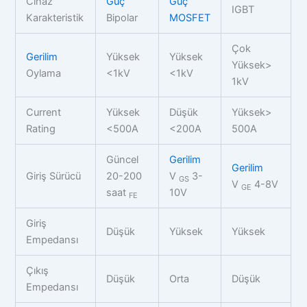
Cihaz
Güç
Güç
IGBT
Karakteristik
Bipolar
MOSFET
Çok
Gerilim
Yüksek
Yüksek
Yüksek>
Oylama
<1kV
<1kV
1kV
Current
Yüksek
Düşük
Yüksek>
Rating
<500A
<200A
500A
Güncel
Gerilim
Gerilim
Giriş Sürücü
20-200
V
3-
GS
V
4-8V
GE
saat
10V
FE
Giriş
Düşük
Yüksek
Yüksek
Empedansı
Çıkış
Düşük
Orta
Düşük
Empedansı