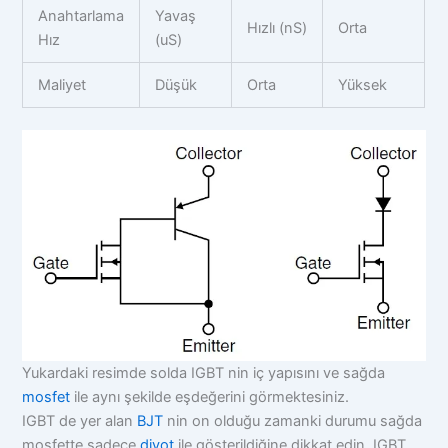
Anahtarlama
Yavaş
Hızlı (nS)
Orta
Hız
(uS)
Maliyet
Düşük
Orta
Yüksek
Yukardaki resimde solda IGBT nin iç yapısını ve sağda
mosfet
ile aynı şekilde eşdeğerini görmektesiniz.
IGBT de yer alan
BJT
nin on olduğu zamanki durumu sağda
mosfette sadece
diyot
ile gösterildiğine dikkat edin. IGBT