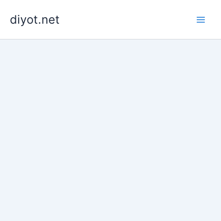
İçeriğe
diyot.net
atla