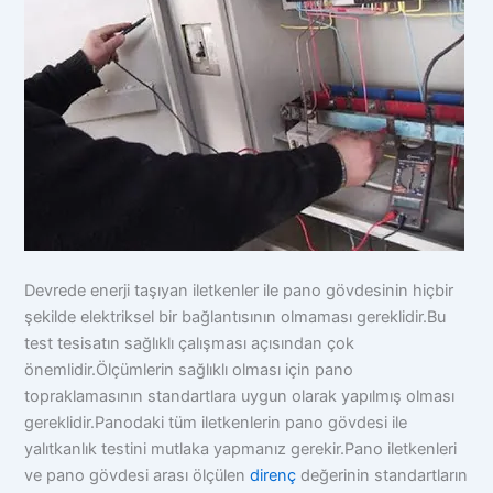
Devrede enerji taşıyan iletkenler ile pano gövdesinin hiçbir
şekilde elektriksel bir bağlantısının olmaması gereklidir.Bu
test tesisatın sağlıklı çalışması açısından çok
önemlidir.Ölçümlerin sağlıklı olması için pano
topraklamasının standartlara uygun olarak yapılmış olması
gereklidir.Panodaki tüm iletkenlerin pano gövdesi ile
yalıtkanlık testini mutlaka yapmanız gerekir.Pano iletkenleri
ve pano gövdesi arası ölçülen
direnç
değerinin standartların