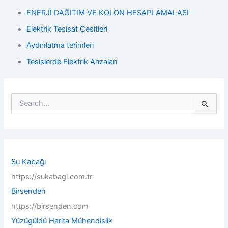
ENERJİ DAĞITIM VE KOLON HESAPLAMALASI
Elektrik Tesisat Çeşitleri
Aydınlatma terimleri
Tesislerde Elektrik Arızaları
S
e
a
r
c
h
f
Su Kabağı
o
https://sukabagi.com.tr
r
:
Birsenden
https://birsenden.com
Yüzügüldü Harita Mühendislik