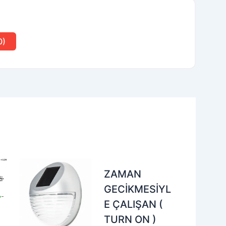
0)
ZAMAN
GECİKMESİYL
E ÇALIŞAN (
TURN ON )