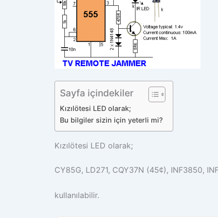
Sayfa içindekiler
Kızılötesi LED olarak;
Bu bilgiler sizin için yeterli mi?
Kızılötesi LED olarak;
CY85G, LD271, CQY37N (45¢), INF3850, IN
kullanılabilir.