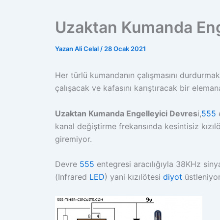
Uzaktan Kumanda Enge
Yazan
Ali Celal
/
28 Ocak 2021
Her türlü kumandanın çalışmasını durdurmak 
çalışacak ve kafasını karıştıracak bir elemana
Uzaktan Kumanda Engelleyici Devres
i,
555
e
kanal değiştirme frekansında kesintisiz kızıl
giremiyor.
Devre
555
entegresi aracılığıyla 38KHz sinyal
(Infrared
LED
) yani kızılötesi
diyot
üstleniyor