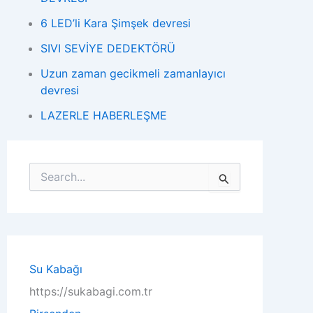
6 LED’li Kara Şimşek devresi
SIVI SEVİYE DEDEKTÖRÜ
Uzun zaman gecikmeli zamanlayıcı
devresi
LAZERLE HABERLEŞME
S
e
a
r
c
h
f
o
Su Kabağı
r
https://sukabagi.com.tr
: