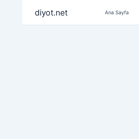
İçeriğe
diyot.net
atla
Ana Sayfa