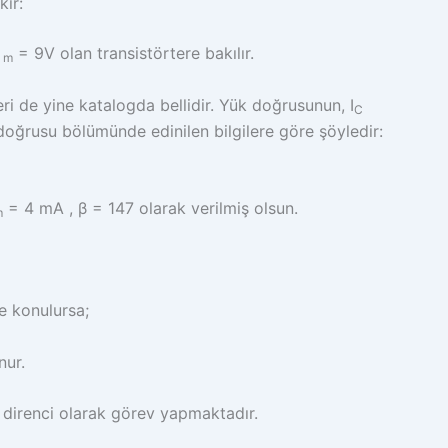
kir:
= 9V olan transistörtere bakılır.
 m
i de yine katalogda bellidir. Yük doğrusunun, I
C
doğrusu bölümünde edinilen bilgilere göre şöyledir:
= 4 mA , β = 147 olarak verilmiş olsun.
m
e konulursa;
nur.
direnci olarak görev yapmaktadır.