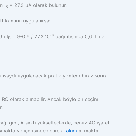
n I
= 27,2 µA olarak bulunur.
B
ff kanunu uygulanırsa:
-6
 / I
= 9-0,6 / 27,2.10
bağıntısında 0,6 ihmal
B
unsaydı uygulanacak pratik yöntem biraz sonra
RC olarak alınabilir. Ancak böyle bir seçim
r.
ğı gibi, A sınıfı yükselteçlerde, henüz AC işaret
şmakta ve içerisinden sürekli
akım
akmakta,