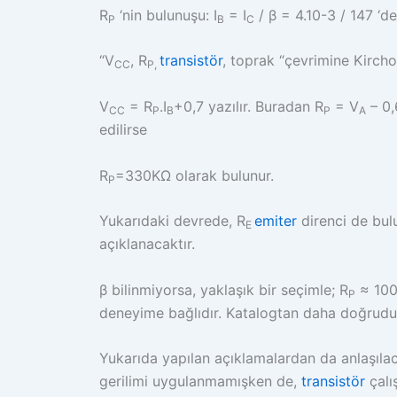
R
‘nin bulunuşu: I
= I
/ β = 4.10-3 / 147 ‘de
P
B
C
“V
, R
transistör
, toprak “çevrimine Kircho
CC
P,
V
= R
.I
+0,7 yazılır. Buradan R
= V
– 0,6
CC
P
B
P
A
edilirse
R
=330KΩ olarak bulunur.
P
Yukarıdaki devrede, R
emiter
direnci de bul
E
açıklanacaktır.
β bilinmiyorsa, yaklaşık bir seçimle; R
≈ 100 
P
deneyime bağlıdır. Katalogtan daha doğrudu
Yukarıda yapılan açıklamalardan da anlaşılaca
gerilimi uygulanmamışken de,
transistör
çalı