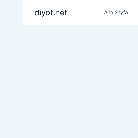
İçeriğe
diyot.net
atla
Ana Sayfa