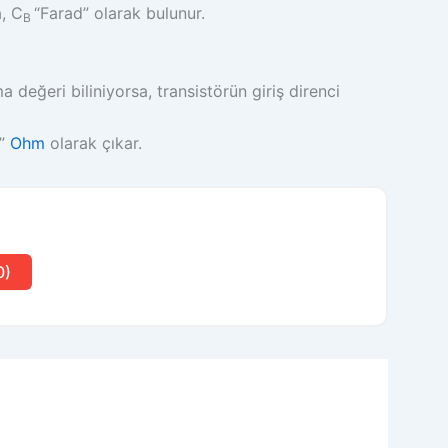
, C
“Farad” olarak bulunur.
B
 değeri biliniyorsa, transistörün giriş direnci
”
Ohm
olarak çıkar.
0)