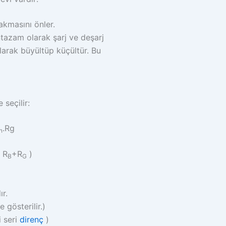
akmasını önler.
tazam olarak şarj ve deşarj
larak büyültüp küçültür. Bu
seçilir:
.Rg
n
( R
+R
)
B
G
r.
e gösterilir.)
i seri
direnç
)