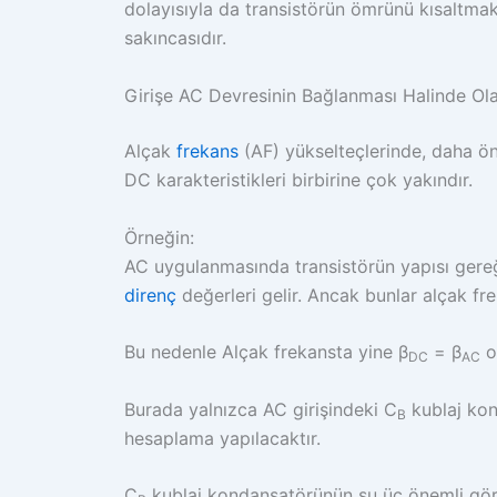
dolayısıyla da transistörün ömrünü kısaltmakt
sakıncasıdır.
Girişe AC Devresinin Bağlanması Halinde Ola
Alçak
frekans
(AF) yükselteçlerinde, daha ön
DC karakteristikleri birbirine çok yakındır.
Örneğin:
AC uygulanmasında transistörün yapısı gereği
direnç
değerleri gelir. Ancak bunlar alçak fr
Bu nedenle Alçak frekansta yine β
= β
ol
DC
AC
Burada yalnızca AC girişindeki C
kublaj kond
B
hesaplama yapılacaktır.
C
kublaj kondansatörünün şu üç önemli göre