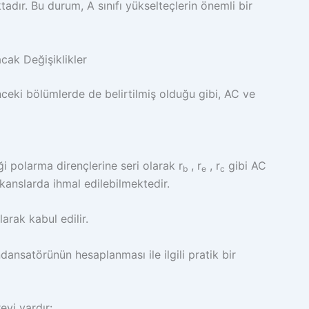
adır. Bu durum, A sınıfı yükselteçlerin önemli bir
cak Değişiklikler
ceki bölümlerde de belirtilmiş olduğu gibi, AC ve
 polarma dirençlerine seri olarak r
, r
, r
gibi AC
b
e
c
ekanslarda ihmal edilebilmektedir.
arak kabul edilir.
ansatörünün hesaplanması ile ilgili pratik bir
vi vardır: