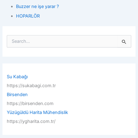
Buzzer ne işe yarar ?
HOPARLÖR
S
e
a
r
c
h
f
Su Kabağı
o
https://sukabagi.com.tr
r
:
Birsenden
https://birsenden.com
Yüzügüldü Harita Mühendislik
https://ygharita.com.tr/