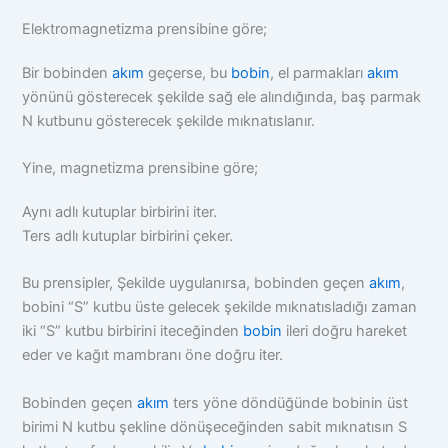
Elektromagnetizma prensibine göre;
Bir bobinden
akım
geçerse, bu
bobin
, el parmakları
akım
yönünü gösterecek şekilde sağ ele alındığında, baş parmak
N kutbunu gösterecek şekilde mıknatıslanır.
Yine, magnetizma prensibine göre;
Aynı adlı kutuplar birbirini iter.
Ters adlı kutuplar birbirini çeker.
Bu prensipler, Şekilde uygulanırsa, bobinden geçen
akım
,
bobini “S” kutbu üste gelecek şekilde mıknatısladığı zaman
iki “S” kutbu birbirini iteceğinden
bobin
ileri doğru hareket
eder ve kağıt mambranı öne doğru iter.
Bobinden geçen
akım
ters yöne döndüğünde bobinin üst
birimi N kutbu şekline dönüşeceğinden sabit mıknatısın S