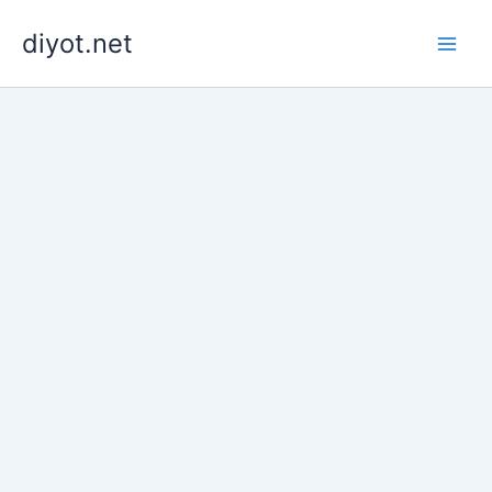
İçeriğe
diyot.net
atla