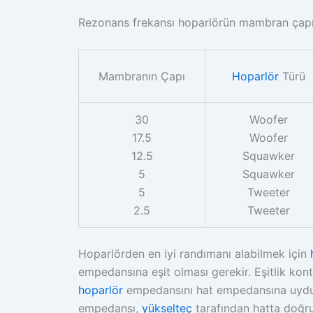
Rezonans frekansı hoparlörün mambran çapın
Mambranın Çapı
Hoparlör
Türü
30
Woofer
17.5
Woofer
12.5
Squawker
5
Squawker
5
Tweeter
2.5
Tweeter
Hoparlörden en iyi randımanı alabilmek için
empedansına eşit olması gerekir. Eşitlik kon
hoparlör
empedansını hat empedansına uyd
empedansı,
yükselteç
tarafından hatta doğr