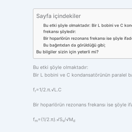
Sayfa içindekiler
Bu etki şöyle olmaktadır: Bir L bobini ve C ko
frekansı şöyledir:
Bir hoparlörün rezonans frekansı ise şöyle ifade
Bu bağıntıdan da görüldüğü gibi;
Bu bilgiler sizin için yeterli mi?
Bu etki şöyle olmaktadır:
Bir L bobini ve C kondansatörünün paralel ba
f
=1/2.π.
√L.C
r
Bir hoparlörün rezonans frekansı ise şöyle ifa
f
=(1/2.π).
√
S
/
√
M
m
s
d