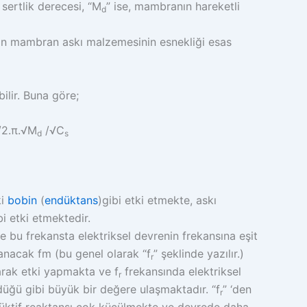
sertlik derecesi, “M
” ise, mambranın hareketli
d
için mambran askı malzemesinin esnekliği esas
ilir. Buna göre;
2.π.
√
M
/
√
C
d
s
ki
bobin
(
endüktans
)gibi etki etmekte, askı
i etki etmektedir.
e bu frekansta elektriksel devrenin frekansına eşit
anacak fm (bu genel olarak “f
” şeklinde yazılır.)
r
arak etki yapmakta ve f
frekansında elektriksel
r
düğü gibi büyük bir değere ulaşmaktadır. “f
” ‘den
r
üktif reaktansı çok küçülmekte ve devrede daha