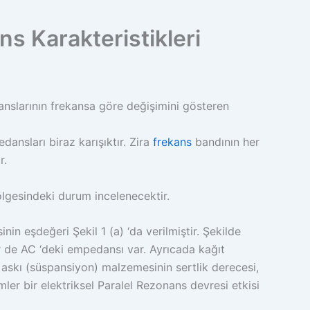
s Karakteristikleri
nslarının frekansa göre değişimini gösteren
ansları biraz karışıktır. Zira
frekans
bandının her
r.
lgesindeki durum incelenecektir.
inin eşdeğeri Şekil 1 (a) ‘da verilmiştir. Şekilde
ir de AC ‘deki empedansı var. Ayrıcada kağıt
skı (süspansiyon) malzemesinin sertlik derecesi,
ümler bir elektriksel Paralel Rezonans devresi etkisi