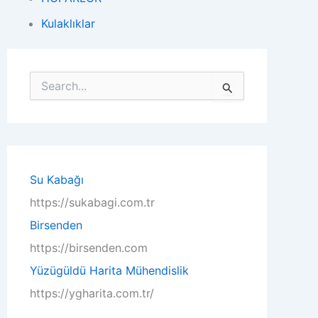
Kulaklıklar
S
e
a
r
c
h
f
o
Su Kabağı
r
https://sukabagi.com.tr
:
Birsenden
https://birsenden.com
Yüzügüldü Harita Mühendislik
https://ygharita.com.tr/