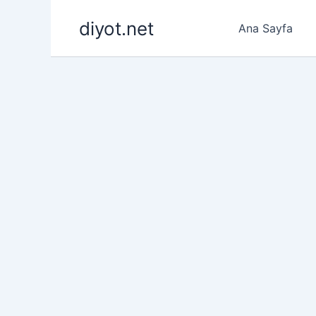
İçeriğe
diyot.net
atla
Ana Sayfa