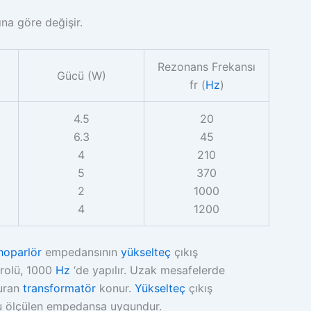
a göre değişir.
Rezonans Frekansı
Gücü (W)
fr (
Hz
)
4.5
20
6.3
45
4
210
5
370
2
1000
4
1200
hoparlör
empedansının
yükselteç
çıkış
trolü, 1000
Hz
‘de yapılır. Uzak mesafelerde
uran
transformatör
konur.
Yükselteç
çıkış
u ölçülen empedansa uygundur.