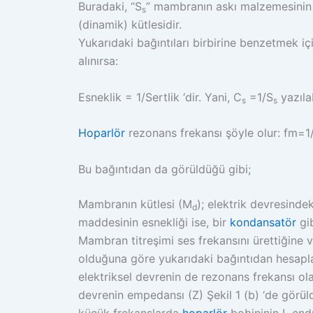
Buradaki, “S
” mambranın askı malzemesinin 
s
(dinamik) kütlesidir.
Yukarıdaki bağıntıları birbirine benzetmek 
alınırsa:
Esneklik = 1/Sertlik ‘dir. Yani, C
=1/S
yazılab
s
s
Hoparlör
rezonans frekansı şöyle olur: fm=1/
Bu bağıntıdan da görüldüğü gibi;
Mambranın kütlesi (M
); elektrik devresinde
d
maddesinin esnekliği ise, bir
kondansatör
gib
Mambran titreşimi ses frekansını ürettiğine v
olduğuna göre yukarıdaki bağıntıdan hesapl
elektriksel devrenin de rezonans frekansı ol
devrenin empedansı (Z) Şekil 1 (b) ‘de görül
küçük frekanslarda
hoparlör
bobininin L end