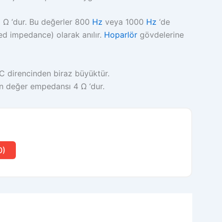
 Ω ‘dur. Bu değerler 800
Hz
veya 1000
Hz
‘de
ed impedance) olarak anılır.
Hoparlör
gövdelerine
 direncinden biraz büyüktür.
ün değer empedansı 4 Ω ‘dur.
0)