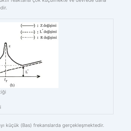
dir.
iği
i
yı küçük (Bas) frekanslarda gerçekleşmektedir.