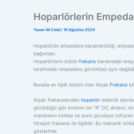
Hoparlörlerin Empedan
Yazan
Ali Celal
/
16 Ağustos 2024
Hoparlörün empedans karakteristiği, empeda
bağıntıdır.
Hoparlörlerin bütün
frekans
bandındaki emped
tarafındaki empedans görüntüsü aynı değildi
Burada en tipik bölüm olan Alçak
Frekans
bö
Alçak frekanslardaki
hoparlör
elektrik devres
görüldüğü gibi bobinin bir “R” DC direnci, b
mambanın kütlesi ve bunu gövdeye tutturan a
titreşim frekansı ile ilgilidir. Bu mekanik böl
gösterirler.