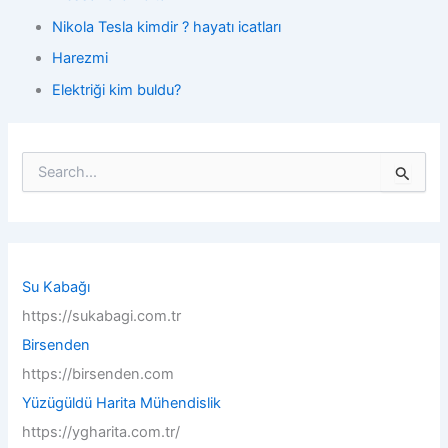
Nikola Tesla kimdir ? hayatı icatları
Harezmi
Elektriği kim buldu?
S
e
a
r
c
h
f
Su Kabağı
o
https://sukabagi.com.tr
r
:
Birsenden
https://birsenden.com
Yüzügüldü Harita Mühendislik
https://ygharita.com.tr/