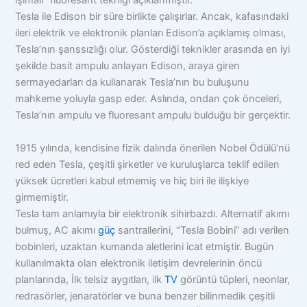
ışımalı” fluoresant tekniği açıklanmıştır.
Tesla ile Edison bir süre birlikte çalışırlar. Ancak, kafasındaki
ileri elektrik ve elektronik planları Edison’a açıklamış olması,
Tesla’nın şanssızlığı olur. Gösterdiği teknikler arasında en iyi
şekilde basit ampulu anlayan Edison, araya giren
sermayedarları da kullanarak Tesla’nın bu buluşunu
mahkeme yoluyla gasp eder. Aslında, ondan çok önceleri,
Tesla’nın ampulu ve fluoresant ampulu bulduğu bir gerçektir.
1915 yılında, kendisine fizik dalında önerilen Nobel Ödülü’nü
red eden Tesla, çeşitli şirketler ve kuruluşlarca teklif edilen
yüksek ücretleri kabul etmemiş ve hiç biri ile ilişkiye
girmemiştir.
Tesla tam anlamıyla bir elektronik sihirbazdı. Alternatif akımı
bulmuş, AC akımı
güç
santrallerini, “Tesla Bobini” adı verilen
bobinleri, uzaktan kumanda aletlerini icat etmiştir. Bugün
kullanılmakta olan elektronik iletişim devrelerinin öncü
planlarında, İlk telsiz aygıtları, ilk
TV
görüntü tüpleri, neonlar,
redrasörler, jenaratörler ve buna benzer bilinmedik çeşitli