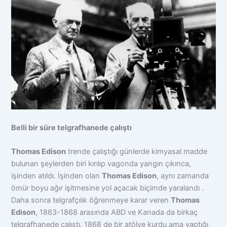
Belli bir süre telgrafhanede çalıştı
Thomas Edison
trende çalıştığı günlerde kimyasal madde
bulunan şeylerden biri kırılıp vagonda yangın çıkınca,
işinden atıldı. İşinden olan
Thomas Edison
, aynı zamanda
ömür boyu ağır işitmesine yol açacak biçimde yaralandı .
Daha sonra telgrafçılık öğrenmeye karar veren
Thomas
Edison
, 1863-1868 arasında ABD ve Kanada da birkaç
telgrafhanede çalıştı. 1868 de bir atölye kurdu ama yaptığı