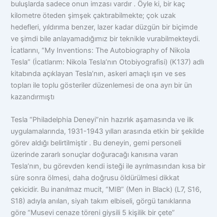
buluşlarda sadece onun imzası vardır . Öyle ki, bir kaç
kilometre öteden şimşek çaktırabilmekte; çok uzak
hedefleri, yıldırıma benzer, lazer kadar düzgün bir biçimde
ve şimdi bile anlayamadığımız bir teknikle vurabilmekteydi.
İcatlarını, “My Inventions: The Autobiography of Nikola
Tesla” (İcatlarım: Nikola Tesla’nın Otobiyografisi) (K137) adlı
kitabında açıklayan Tesla’nın, askeri amaçlı ışın ve ses
topları ile toplu gösteriler düzenlemesi de ona ayrı bir ün
kazandırmıştı
Tesla “Philadelphia Deneyi”nin hazırlık aşamasında ve ilk
uygulamalarında, 1931-1943 yılları arasında etkin bir şekilde
görev aldığı belirtilmiştir . Bu deneyin, gemi personeli
üzerinde zararlı sonuçlar doğuracağı kanısına varan
Tesla’nın, bu görevden kendi isteği ile ayrılmasından kısa bir
süre sonra ölmesi, daha doğrusu öldürülmesi dikkat
çekicidir. Bu inanılmaz mucit, “MIB” (Men in Black) (L7, S16,
S18) adıyla anılan, siyah takım elbiseli, görgü tanıklarına
göre “Musevi cenaze töreni giysili 5 kişilik bir çete”