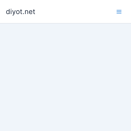
İçeriğe
diyot.net
atla