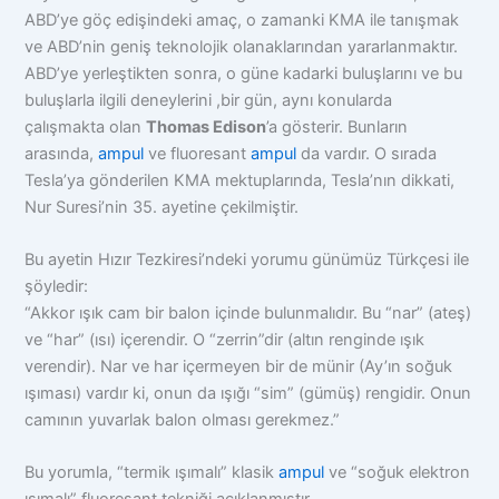
ABD’ye göç edişindeki amaç, o zamanki KMA ile tanışmak
ve ABD’nin geniş teknolojik olanaklarından yararlanmaktır.
ABD’ye yerleştikten sonra, o güne kadarki buluşlarını ve bu
buluşlarla ilgili deneylerini ,bir gün, aynı konularda
çalışmakta olan
Thomas Edison
’a gösterir. Bunların
arasında,
ampul
ve fluoresant
ampul
da vardır. O sırada
Tesla’ya gönderilen KMA mektuplarında, Tesla’nın dikkati,
Nur Suresi’nin 35. ayetine çekilmiştir.
Bu ayetin Hızır Tezkiresi’ndeki yorumu günümüz Türkçesi ile
şöyledir:
“Akkor ışık cam bir balon içinde bulunmalıdır. Bu “nar” (ateş)
ve “har” (ısı) içerendir. O “zerrin”dir (altın renginde ışık
verendir). Nar ve har içermeyen bir de münir (Ay’ın soğuk
ışıması) vardır ki, onun da ışığı “sim” (gümüş) rengidir. Onun
camının yuvarlak balon olması gerekmez.”
Bu yorumla, “termik ışımalı” klasik
ampul
ve “soğuk elektron