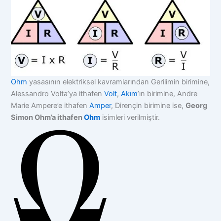
Ohm
yasasının elektriksel kavramlarından Gerilimin birimine,
Alessandro Volta’ya ithafen
Volt
,
Akım
’ın birimine, Andre
Marie Ampere’e ithafen
Amper
, Dirençin birimine ise,
Georg
Simon Ohm’a ithafen
Ohm
isimleri verilmiştir.