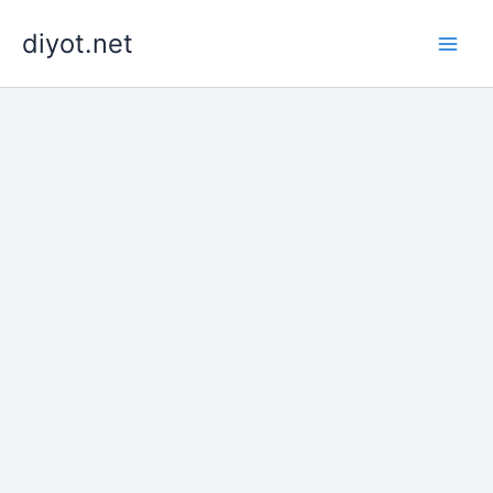
İçeriğe
diyot.net
atla