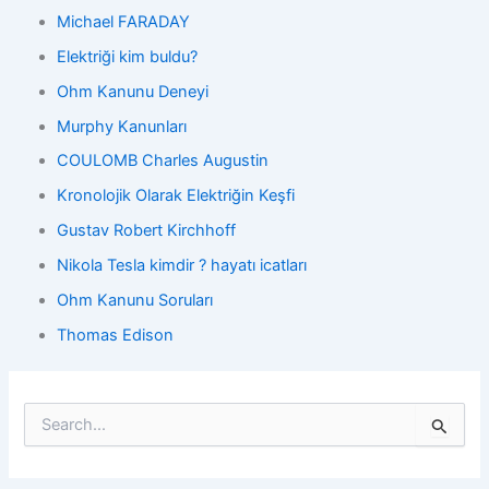
Michael FARADAY
Elektriği kim buldu?
Ohm Kanunu Deneyi
Murphy Kanunları
COULOMB Charles Augustin
Kronolojik Olarak Elektriğin Keşfi
Gustav Robert Kirchhoff
Nikola Tesla kimdir ? hayatı icatları
Ohm Kanunu Soruları
Thomas Edison
S
e
a
r