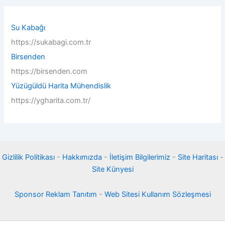
c
h
f
Su Kabağı
o
https://sukabagi.com.tr
r
:
Birsenden
https://birsenden.com
Yüzügüldü Harita Mühendislik
https://ygharita.com.tr/
Gizlilik Politikası
-
Hakkımızda
-
İletişim Bilgilerimiz
-
Site Haritası
-
Site Künyesi
Sponsor Reklam Tanıtım
-
Web Sitesi Kullanım Sözleşmesi