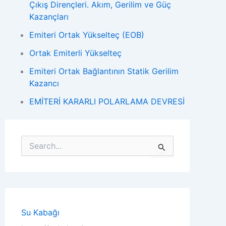
Çıkış Dirençleri. Akım, Gerilim ve Güç
Kazançları
Emiteri Ortak Yükselteç (EOB)
Ortak Emiterli Yükselteç
Emiteri Ortak Bağlantının Statik Gerilim
Kazancı
EMİTERİ KARARLI POLARLAMA DEVRESİ
S
e
a
r
c
h
f
o
Su Kabağı
r