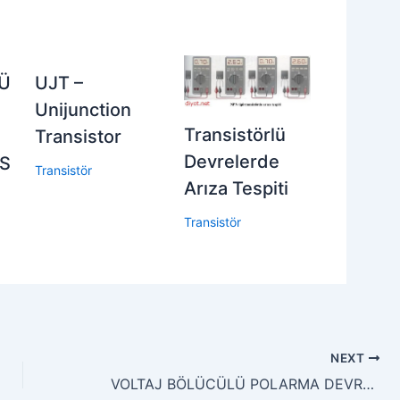
Ü
UJT –
Unijunction
Transistörlü
Transistor
Devrelerde
S
Transistör
Arıza Tespiti
Transistör
NEXT
VOLTAJ BÖLÜCÜLÜ POLARMA DEVRESİ VE AC ANALİZİ