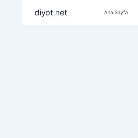
İçeriğe
diyot.net
atla
Ana Sayfa