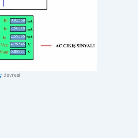
ç
devresi