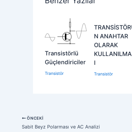
Benzer Yazılar
TRANSİSTÖR
N ANAHTAR
OLARAK
Transistörlü
KULLANILMA
Güçlendiriciler
I
Transistör
Transistör
ÖNCEKI
Sabit Beyz Polarması ve AC Analizi