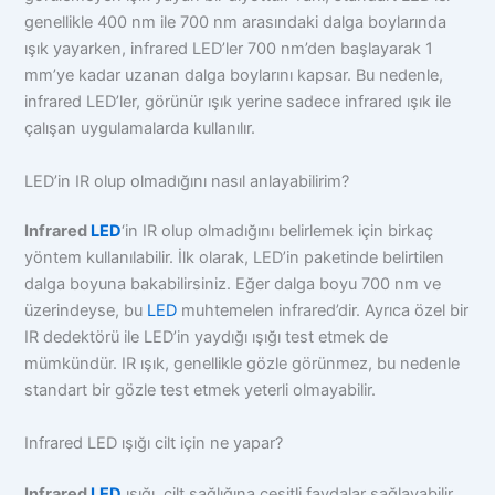
genellikle 400 nm ile 700 nm arasındaki dalga boylarında
ışık yayarken, infrared LED’ler 700 nm’den başlayarak 1
mm’ye kadar uzanan dalga boylarını kapsar. Bu nedenle,
infrared LED’ler, görünür ışık yerine sadece infrared ışık ile
çalışan uygulamalarda kullanılır.
LED’in IR olup olmadığını nasıl anlayabilirim?
Infrared
LED
‘in IR olup olmadığını belirlemek için birkaç
yöntem kullanılabilir. İlk olarak, LED’in paketinde belirtilen
dalga boyuna bakabilirsiniz. Eğer dalga boyu 700 nm ve
üzerindeyse, bu
LED
muhtemelen infrared’dir. Ayrıca özel bir
IR dedektörü ile LED’in yaydığı ışığı test etmek de
mümkündür. IR ışık, genellikle gözle görünmez, bu nedenle
standart bir gözle test etmek yeterli olmayabilir.
Infrared LED ışığı cilt için ne yapar?
Infrared
LED
ışığı, cilt sağlığına çeşitli faydalar sağlayabilir.