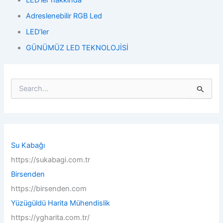
Adreslenebilir RGB Led
LED’ler
GÜNÜMÜZ LED TEKNOLOJİSİ
S
e
a
r
c
h
f
Su Kabağı
o
https://sukabagi.com.tr
r
:
Birsenden
https://birsenden.com
Yüzügüldü Harita Mühendislik
https://ygharita.com.tr/