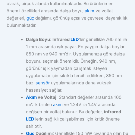
olarak, birçok alanda kullanılmaktadır. Bu ürünlerin en
önemli özellikleri arasında dalga boyu,
akım
ve voltaj
değerleri,
güç
dağılımı, görünüş açısı ve çevresel dayanıklılık
bulunmaktadır.
Dalga Boyu
:
Infrared
LED
‘ler genellikle 760 nm ile
1 mm arasında ışık yayar. En yaygın dalga boyları
850 nm ve 940 nm’dir. Uygulamanıza göre dalga
boyunu seçmek önemlidir. Örneğin, 940 nm,
görünür ışık yaymadan çalışmak isteyen
uygulamalar için sıklıkla tercih edilirken, 850 nm
bazı
sensör
uygulamalarında daha yüksek
hassasiyet sağlar.
Akım
ve Voltaj
: Standart değerler arasında 100
mA’lık bir ileri
akım
ve 1.24V ila 1.4V arasında
değişen bir voltaj bulunur. Bu değerler,
infrared
LED
‘lerin sağlıklı çalışabilmesi için kritik öneme
sahiptir.
Güç
Dağılımı
: Genellikle 150 mW civarında olan bu