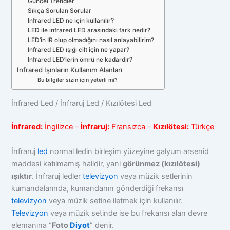
Güncel Trendler
Sıkça Sorulan Sorular
Infrared LED ne için kullanılır?
LED ile infrared LED arasındaki fark nedir?
LED’in IR olup olmadığını nasıl anlayabilirim?
Infrared LED ışığı cilt için ne yapar?
Infrared LED’lerin ömrü ne kadardır?
Infrared Işınların Kullanım Alanları
Bu bilgiler sizin için yeterli mi?
İnfrared Led / İnfraruj Led / Kızılötesi Led
İnfrared:
İngilizce –
İnfraruj:
Fransızca –
Kızılötesi:
Türkçe
İnfraruj
led
normal ledin birleşim yüzeyine galyum arsenid
maddesi katılmamış halidir, yani
görünmez (kızılötesi)
ışıktır
. İnfraruj ledler
televizyon
veya müzik setlerinin
kumandalarında, kumandanın gönderdiği frekansı
televizyon
veya müzik setine iletmek için kullanılır.
Televizyon
veya müzik setinde ise bu frekansı alan devre
elemanına “
Foto
Diyot
” denir.