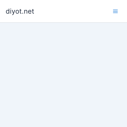
İçeriğe
diyot.net
atla